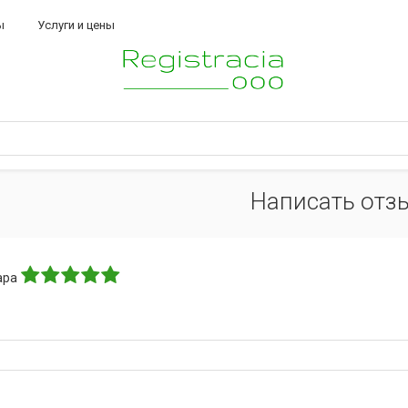
ы
Услуги и цены
Написать отз
ара