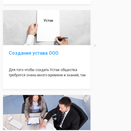
документе, который имеет множество
подводных камней, от чего происходит
большая часть отказов - наши юристы с
многолетним опытом работы возьмут всё
оформление самого сложного документа на
себя! Многолетний опыт работы наших
юристов позволяет оформлять заявление без
ошибок, тем самым гарантируя вам
успешную регистрацию в налоговой
инспекции!
Создание устава ООО
Для того чтобы создать Устав общества
требуется очень много времени и знаний, так
как обычно Устав несёт в себе очень много
информации, нюансов, этапов и правил
касающихся будущего Общества.
Наша компания предоставит вам свой
уникальный Устав Общества, который
подойдет для любой компании. Устав,
сделанный нашими профессиональными
юристами, успешно проходит регистрацию в
налоговой инспекции!