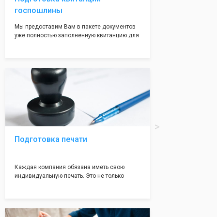
госпошлины
Мы предоставим Вам в пакете документов
уже полностью заполненную квитанцию для
оплаты госпошлины (4000 рублей), Вам
останется только оплатить её удобным для
вас способом, так же это можно сделать не
посредственно в налоговой инспекции при
подаче документов на регистрацию.
Подготовка печати
Каждая компания обязана иметь свою
индивидуальную печать. Это не только
престижно, но и говорит о том, что компания
надежная и имеет свой статус
Подчернуть вашу уникальность компании мы
вам поможем с помощью изготовления