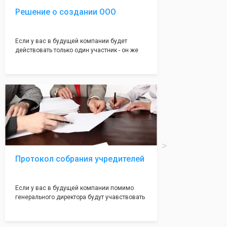
Решение о создании ООО
Если у вас в будущей компании будет
действовать только один участник - он же
генеральный директор, для регистрации ООО
вам понадобится оформление решения о
регистрации Общества. Наши юристы
грамотно составят данное заявление, а Вам
нужно будет только поставить подпись на
нём!
Протокол собрания учредителей
Если у вас в будущей компании помимо
генерального директора будут учавствовать
учредители (от 2 до 50 человек) - вам
необходим такой документ как "Протокол
учредетелей". Обычно этот