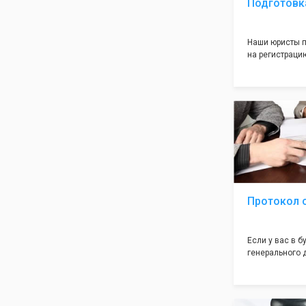
Подготовк
Наши юристы п
на регистрацию
много ошибок 
документе, ко
подводных кам
большая часть
многолетним о
оформление с
себя! Многоле
юристов позво
ошибок, тем с
успешную реги
инспекции!
Протокол 
Если у вас в 
генерального 
учредители (от
необходим так
учредетелей".
документ вызы