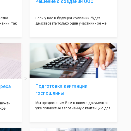
Решение о создании ООО
ества
Если у вас в будущей компании будет
наний, так
действовать только один участник - он же
нь много
генеральный директор, для регистрации ООО
авил
вам понадобится оформление решения о
регистрации Общества. Наши юристы
вой
грамотно составят данное заявление, а Вам
рый
нужно будет только поставить подпись на
ав,
нём!
ьными
трацию в
Подготовка квитанции
дреса
госпошлины
Мы предоставим Вам в пакете документов
 нужен
уже полностью заполненную квитанцию для
кое
оплаты госпошлины (4000 рублей), Вам
 которое
останется только оплатить её удобным для
х
вас способом, так же это можно сделать не
ания
посредственно в налоговой инспекции при