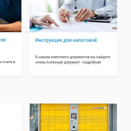
подаче документов на регистрацию.
т полною
ождения
волят не
ас все
жные!
для
Инструкция для налоговой
В нашем комплекте документов вы найдете
о счета в
очень полезный документ - подробная
т! С
инструкция, где будет указано ,что вам
доставим
необходимо сделать после получения от нас
 для
документов:
тратом
Какие документы и в скольких
экземплярах нужно предоставить в
налоговую и/или к нотариусу. Что нужно
делать после успешной регистрации, а что в
случае отказа. С данной инструкцией вы
будете знать все шаги, что даст вам
уверенность в прохождении регистрации
вашей компании!