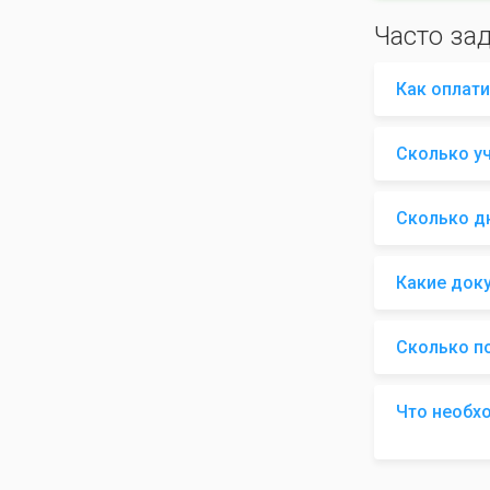
Часто за
Как оплати
Сколько у
Сколько д
Какие док
Сколько п
Что необх