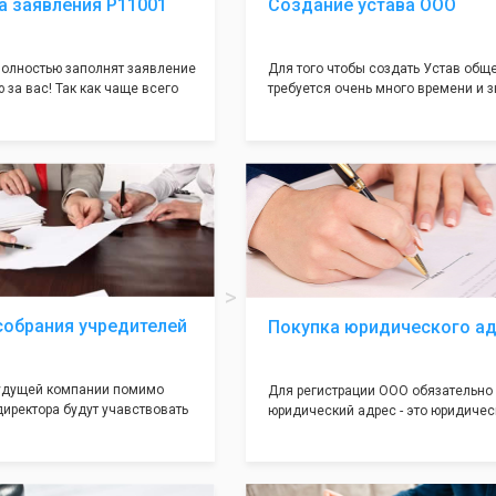
а заявления Р11001
Создание устава ООО
олностью заполнят заявление
Для того чтобы создать Устав общ
 за вас! Так как чаще всего
требуется очень много времени и з
совершается именно в этом
как обычно Устав несёт в себе оче
торый имеет множество
информации, нюансов, этапов и пр
ней, от чего происходит
касающихся будущего Общества.
 отказов - наши юристы с
Наша компания предоставит вам с
пытом работы возьмут всё
уникальный Устав Общества, кото
амого сложного документа на
подойдет для любой компании. Уст
тний опыт работы наших
сделанный нашими профессионал
ляет оформлять заявление без
юристами, успешно проходит регис
амым гарантируя вам
налоговой инспекции!
страцию в налоговой
собрания учредителей
Покупка юридического а
будущей компании помимо
Для регистрации ООО обязательно
директора будут учавствовать
юридический адрес - это юридичес
 2 до 50 человек) - вам
местонахождение вашей компании,
ой документ как "Протокол
указывается во всех учредительны
 Обычно этот
документах Общества. Наша комп
вает множество трудностей
предоставит Вам самые лучшие