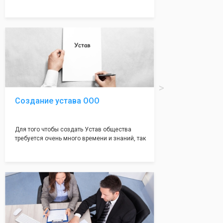
много ошибок совершается именно в этом
документе, который имеет множество
подводных камней, от чего происходит
большая часть отказов - наши юристы с
многолетним опытом работы возьмут всё
оформление самого сложного документа на
себя! Многолетний опыт работы наших
юристов позволяет оформлять заявление без
ошибок, тем самым гарантируя вам
успешную регистрацию в налоговой
инспекции!
Создание устава ООО
Для того чтобы создать Устав общества
требуется очень много времени и знаний, так
как обычно Устав несёт в себе очень много
информации, нюансов, этапов и правил
касающихся будущего Общества.
Наша компания предоставит вам свой
уникальный Устав Общества, который
подойдет для любой компании. Устав,
сделанный нашими профессиональными
юристами, успешно проходит регистрацию в
налоговой инспекции!