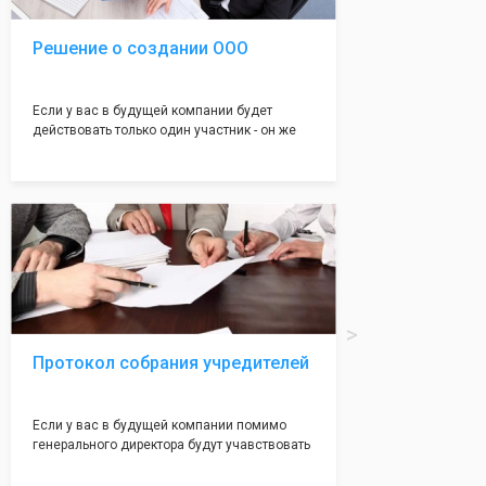
Решение о создании ООО
Если у вас в будущей компании будет
действовать только один участник - он же
генеральный директор, для регистрации ООО
вам понадобится оформление решения о
регистрации Общества. Наши юристы
грамотно составят данное заявление, а Вам
нужно будет только поставить подпись на
нём!
Протокол собрания учредителей
Если у вас в будущей компании помимо
генерального директора будут учавствовать
учредители (от 2 до 50 человек) - вам
необходим такой документ как "Протокол