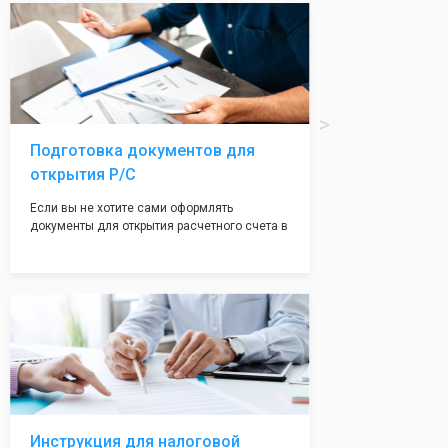
вам поможем с помощью изготовления
печати по индивидуальному эскизу, который
Вы выберете сами из нашего каталога.
Подготовка документов для
открытия Р/С
Если вы не хотите сами оформлять
документы для открытия расчетного счета в
банке, наши сотрудники вам помогут! С
помощью наших партнеров мы предоставим
вам максимально удобный вариант для
открытия счета, с минимальным затратом
вашего времени и сил!
Инструкция для налоговой