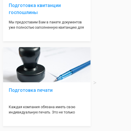
Подготовка квитанции
госпошлины
Мы предоставим Вам в пакете документов
уже полностью заполненную квитанцию для
оплаты госпошлины (4000 рублей), Вам
останется только оплатить её удобным для
вас способом, так же это можно сделать не
посредственно в налоговой инспекции при
подаче документов на регистрацию.
Подготовка печати
Каждая компания обязана иметь свою
индивидуальную печать. Это не только
престижно, но и говорит о том, что компания
надежная и имеет свой статус
Подчернуть вашу уникальность компании мы