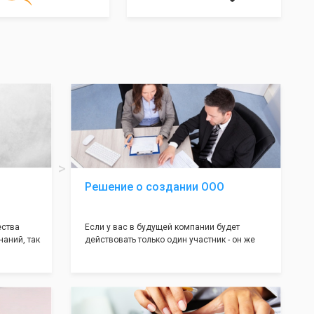
Решение о создании ООО
ества
Если у вас в будущей компании будет
наний, так
действовать только один участник - он же
нь много
генеральный директор, для регистрации ООО
авил
вам понадобится оформление решения о
регистрации Общества. Наши юристы
вой
грамотно составят данное заявление, а Вам
рый
нужно будет только поставить подпись на