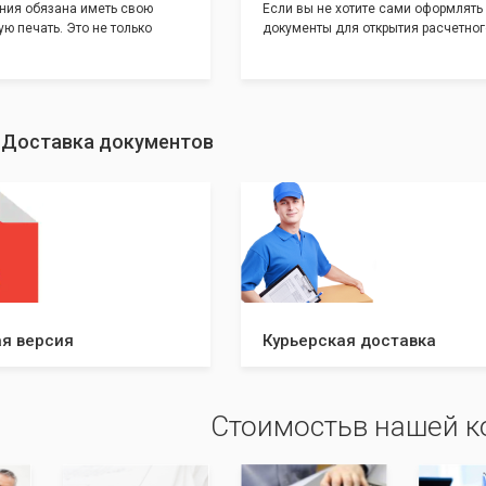
ния обязана иметь свою
Если вы не хотите сами оформлять
ю печать. Это не только
документы для открытия расчетног
и говорит о том, что компания
банке, наши сотрудники вам помогу
еет свой статус
помощью наших партнеров мы пре
шу уникальность компании мы
вам максимально удобный вариант
с помощью изготовления
открытия счета, с минимальным за
ивидуальному эскизу, который
вашего времени и сил!
: Доставка документов
ами из нашего каталога.
я версия
Курьерская доставка
Стоимостьв нашей 