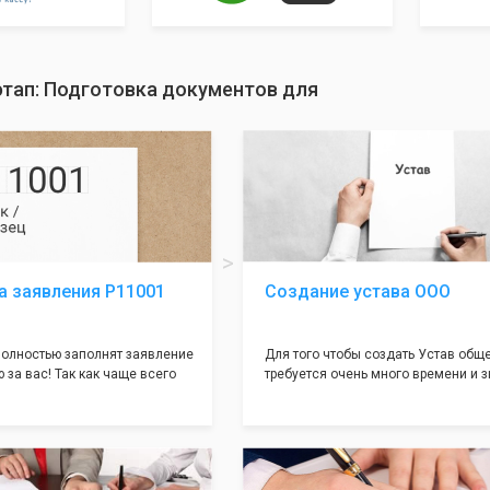
этап: Подготовка документов для
а заявления Р11001
Создание устава ООО
олностью заполнят заявление
Для того чтобы создать Устав общ
 за вас! Так как чаще всего
требуется очень много времени и з
совершается именно в этом
как обычно Устав несёт в себе оче
торый имеет множество
информации, нюансов, этапов и пр
ней, от чего происходит
касающихся будущего Общества.
 отказов - наши юристы с
Наша компания предоставит вам с
пытом работы возьмут всё
уникальный Устав Общества, кото