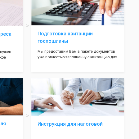
ав,
нём!
ьными
трацию в
Подготовка квитанции
дреса
госпошлины
Мы предоставим Вам в пакете документов
 нужен
уже полностью заполненную квитанцию для
кое
оплаты госпошлины (4000 рублей), Вам
 которое
останется только оплатить её удобным для
х
вас способом, так же это можно сделать не
ания
посредственно в налоговой инспекции при
подаче документов на регистрацию.
т полною
ождения
волят не
ас все
жные!
для
Инструкция для налоговой