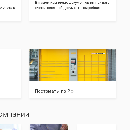
В нашем комплекте документов вы найдете
о счета в
очень полезный документ - подробная
т! С
инструкция, где будет указано ,что вам
доставим
необходимо сделать после получения от нас
 для
документов:
тратом
Какие документы и в скольких
экземплярах нужно предоставить в
налоговую и/или к нотариусу. Что нужно
делать после успешной регистрации, а что в
случае отказа. С данной инструкцией вы
будете знать все шаги, что даст вам
уверенность в прохождении регистрации
вашей компании!
Постоматы по РФ
компании