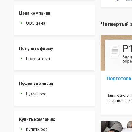
Цена компании
ООО цена
Четвёртый 
Получить фирму
Получить ип
Подготовк
Нужна компания
Нужна ооо
Наши юристы п
на регистрацию
много ошибок 
документе, ко
подводных кам
Купить компанию
большая часть
многолетним о
Купить ооо