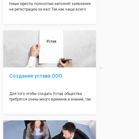
Наши юристы полностью заполнят заявление
на регистрацию за вас! Так как чаще всего
много ошибок совершается именно в этом
документе, который имеет множество
подводных камней, от чего происходит
большая часть отказов - наши юристы с
многолетним опытом работы возьмут всё
оформление самого сложного документа на
себя! Многолетний опыт работы наших
юристов позволяет оформлять заявление без
ошибок, тем самым гарантируя вам
успешную регистрацию в налоговой
инспекции!
Создание устава ООО
Для того чтобы создать Устав общества
требуется очень много времени и знаний, так
как обычно Устав несёт в себе очень много
информации, нюансов, этапов и правил
касающихся будущего Общества.
Наша компания предоставит вам свой
уникальный Устав Общества, который
подойдет для любой компании. Устав,
сделанный нашими профессиональными