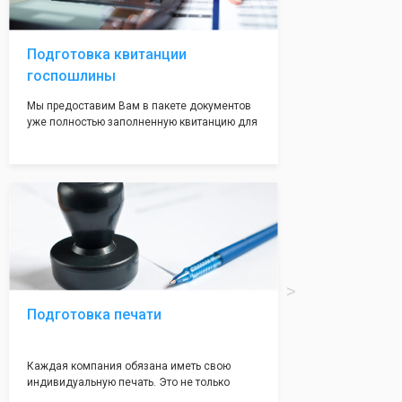
волноваться на этот счет, ведь у нас все
адреса не массовые и очень надежные!
Подготовка квитанции
госпошлины
Мы предоставим Вам в пакете документов
уже полностью заполненную квитанцию для
оплаты госпошлины (4000 рублей), Вам
останется только оплатить её удобным для
вас способом, так же это можно сделать не
посредственно в налоговой инспекции при
подаче документов на регистрацию.
Подготовка печати
Каждая компания обязана иметь свою
индивидуальную печать. Это не только
престижно, но и говорит о том, что компания