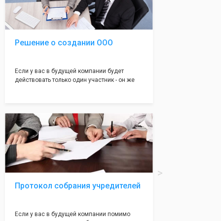
юристами, успешно проходит регистрацию в
налоговой инспекции!
Решение о создании ООО
Если у вас в будущей компании будет
действовать только один участник - он же
генеральный директор, для регистрации ООО
вам понадобится оформление решения о
регистрации Общества. Наши юристы
грамотно составят данное заявление, а Вам
нужно будет только поставить подпись на
нём!
Протокол собрания учредителей
Если у вас в будущей компании помимо