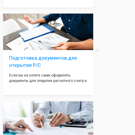
надежная и имеет свой статус
Подчернуть вашу уникальность компании мы
вам поможем с помощью изготовления
печати по индивидуальному эскизу, который
Вы выберете сами из нашего каталога.
Подготовка документов для
открытия Р/С
Если вы не хотите сами оформлять
документы для открытия расчетного счета в
банке, наши сотрудники вам помогут! С
помощью наших партнеров мы предоставим
вам максимально удобный вариант для
открытия счета, с минимальным затратом
вашего времени и сил!