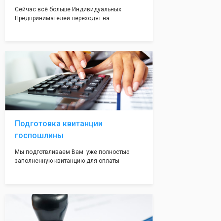
Сейчас всё больше Индивидуальных
Предпринимателей переходят на
упрощенную систему налогообложения. Мы
сразу оформляем Вам данный документ,
чтобы будущий ИП имел льготный режим с
пониженной налоговой ставкой.
Подготовка квитанции
госпошлины
Мы подготвливаем Вам уже полностью
заполненную квитанцию для оплаты
госпошлины - 800 рублей. Вам нужно будет
только оплатить её удобным для Вас
способом. Это воможно сделать в налоговой
инспекции при подаче документов на
регистрацию.