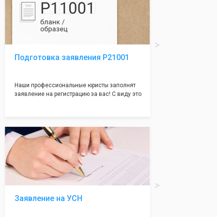
Подготовка заявления Р21001
Наши профессиональные юристы заполнят
заявление на регистрацию за вас! С виду это
простое заявление, но чаще всего отказ
случается именно из-за неправильного
заполения данного документа. Поэтому,
чтобы не случилось казуса, мы возьмем все
сложности на себя и наши юристы с
многолетним опытом работы оформят всё
без ошибок и дадут гарантию на 100%
регистрацию!
Заявление на УСН