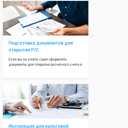
вам поможем с помощью изготовления
печати по индивидуальному эскизу, который
Вы выберете сами из нашего каталога.
Подготовка документов для
открытия Р/С
Если вы не хотите сами оформлять
документы для открытия расчетного счета в
банке, наши сотрудники вам помогут! С
помощью наших партнеров мы предоставим
вам максимально удобный вариант для
открытия счета, с минимальным затратом
вашего времени и сил!
Инструкция для налоговой