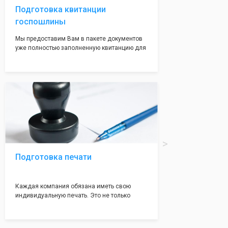
Подготовка квитанции
госпошлины
Мы предоставим Вам в пакете документов
уже полностью заполненную квитанцию для
оплаты госпошлины (4000 рублей), Вам
останется только оплатить её удобным для
вас способом, так же это можно сделать не
посредственно в налоговой инспекции при
подаче документов на регистрацию.
Подготовка печати
Каждая компания обязана иметь свою
индивидуальную печать. Это не только
престижно, но и говорит о том, что компания
надежная и имеет свой статус
Подчернуть вашу уникальность компании мы