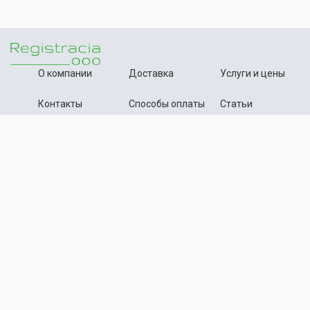
О компании
Доставка
Услуги и цены
Контакты
Способы оплаты
Статьи
+7 (495) 642-54-59
Телефон:
info@registration-ooo.ru
Почта:
Оплата заказа
Принимаем к оплате
Текстовые материалы, статьи данного сайта нотариально
засвидетельствованы и депонированы. Копирование материалов
запрещено.