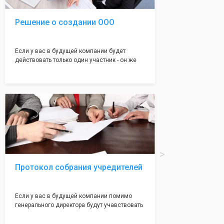
Решение о создании ООО
Если у вас в будущей компании будет
действовать только один участник - он же
генеральный директор, для регистрации ООО
вам понадобится оформление решения о
регистрации Общества. Наши юристы
грамотно составят данное заявление, а Вам
нужно будет только поставить подпись на
нём!
Протокол собрания учредителей
Если у вас в будущей компании помимо
генерального директора будут учавствовать
учредители (от 2 до 50 человек) - вам
необходим такой документ как "Протокол