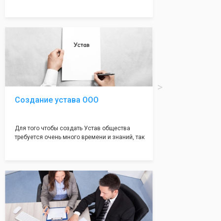
много ошибок совершается именно в этом
документе, который имеет множество
подводных камней, от чего происходит
большая часть отказов - наши юристы с
многолетним опытом работы возьмут всё
оформление самого сложного документа на
себя! Многолетний опыт работы наших
юристов позволяет оформлять заявление без
ошибок, тем самым гарантируя вам
успешную регистрацию в налоговой
инспекции!
Создание устава ООО
Для того чтобы создать Устав общества
требуется очень много времени и знаний, так
как обычно Устав несёт в себе очень много
информации, нюансов, этапов и правил
касающихся будущего Общества.
Наша компания предоставит вам свой
уникальный Устав Общества, который
подойдет для любой компании. Устав,
сделанный нашими профессиональными
юристами, успешно проходит регистрацию в
налоговой инспекции!