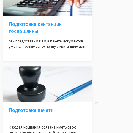
регистрации, наши адреса вам позволят не
волноваться на этот счет, ведь у нас все
адреса не массовые и очень надежные!
Подготовка квитанции
госпошлины
Мы предоставим Вам в пакете документов
уже полностью заполненную квитанцию для
оплаты госпошлины (4000 рублей), Вам
останется только оплатить её удобным для
вас способом, так же это можно сделать не
посредственно в налоговой инспекции при
подаче документов на регистрацию.
Подготовка печати
Каждая компания обязана иметь свою
индивидуальную печать. Это не только