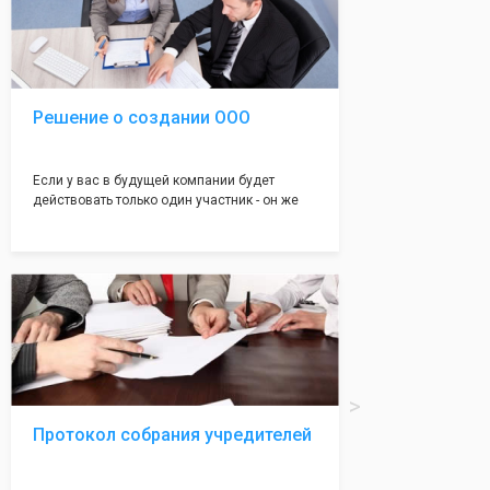
подойдет для любой компании. Устав,
сделанный нашими профессиональными
юристами, успешно проходит регистрацию в
налоговой инспекции!
Решение о создании ООО
Если у вас в будущей компании будет
действовать только один участник - он же
генеральный директор, для регистрации ООО
вам понадобится оформление решения о
регистрации Общества. Наши юристы
грамотно составят данное заявление, а Вам
нужно будет только поставить подпись на
нём!
Протокол собрания учредителей