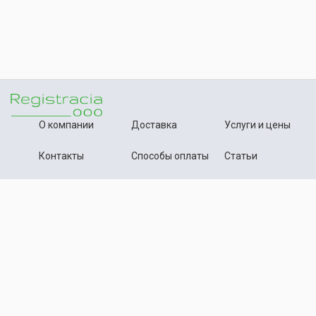
О компании
Доставка
Услуги и цены
Контакты
Способы оплаты
Статьи
+7 (495) 642-54-59
Телефон:
info@registration-ooo.ru
Почта:
Оплата заказа
Принимаем к оплате