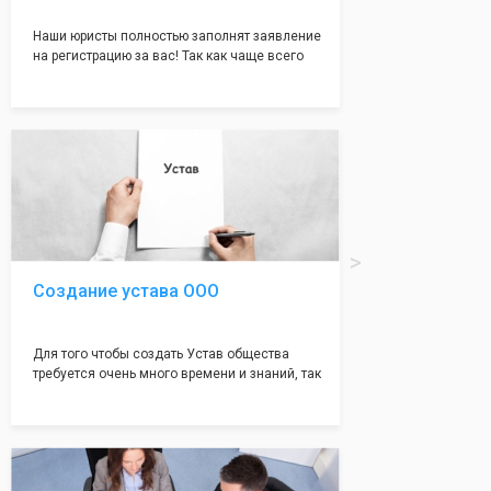
Наши юристы полностью заполнят заявление
на регистрацию за вас! Так как чаще всего
много ошибок совершается именно в этом
документе, который имеет множество
подводных камней, от чего происходит
большая часть отказов - наши юристы с
многолетним опытом работы возьмут всё
оформление самого сложного документа на
себя! Многолетний опыт работы наших
юристов позволяет оформлять заявление без
ошибок, тем самым гарантируя вам
успешную регистрацию в налоговой
инспекции!
Создание устава ООО
Для того чтобы создать Устав общества
требуется очень много времени и знаний, так
как обычно Устав несёт в себе очень много
информации, нюансов, этапов и правил
касающихся будущего Общества.
Наша компания предоставит вам свой
уникальный Устав Общества, который