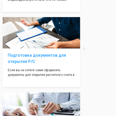
престижно, но и говорит о том, что компания
надежная и имеет свой статус
Подчернуть вашу уникальность компании мы
вам поможем с помощью изготовления
печати по индивидуальному эскизу, который
Вы выберете сами из нашего каталога.
Подготовка документов для
открытия Р/С
Если вы не хотите сами оформлять
документы для открытия расчетного счета в
банке, наши сотрудники вам помогут! С
помощью наших партнеров мы предоставим
вам максимально удобный вариант для
открытия счета, с минимальным затратом
вашего времени и сил!