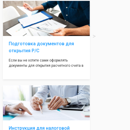
вам поможем с помощью изготовления
печати по индивидуальному эскизу, который
Вы выберете сами из нашего каталога.
Подготовка документов для
открытия Р/С
Если вы не хотите сами оформлять
документы для открытия расчетного счета в
банке, наши сотрудники вам помогут! С
помощью наших партнеров мы предоставим
вам максимально удобный вариант для
открытия счета, с минимальным затратом
вашего времени и сил!
Инструкция для налоговой