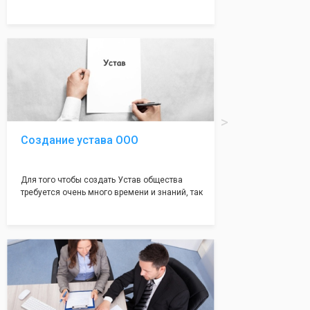
много ошибок совершается именно в этом
документе, который имеет множество
подводных камней, от чего происходит
большая часть отказов - наши юристы с
многолетним опытом работы возьмут всё
оформление самого сложного документа на
себя! Многолетний опыт работы наших
юристов позволяет оформлять заявление без
ошибок, тем самым гарантируя вам
успешную регистрацию в налоговой
инспекции!
Создание устава ООО
Для того чтобы создать Устав общества
требуется очень много времени и знаний, так
как обычно Устав несёт в себе очень много
информации, нюансов, этапов и правил
касающихся будущего Общества.
Наша компания предоставит вам свой
уникальный Устав Общества, который
подойдет для любой компании. Устав,
сделанный нашими профессиональными
юристами, успешно проходит регистрацию в
налоговой инспекции!