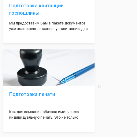
Подготовка квитанции
госпошлины
Мы предоставим Вам в пакете документов
уже полностью заполненную квитанцию для
оплаты госпошлины (4000 рублей), Вам
останется только оплатить её удобным для
вас способом, так же это можно сделать не
посредственно в налоговой инспекции при
подаче документов на регистрацию.
Подготовка печати
Каждая компания обязана иметь свою
индивидуальную печать. Это не только
престижно, но и говорит о том, что компания
надежная и имеет свой статус
Подчернуть вашу уникальность компании мы