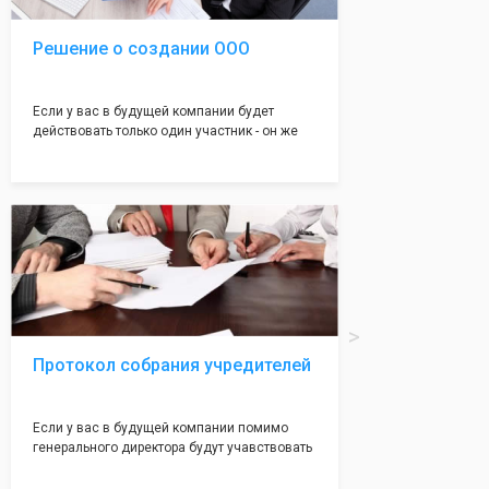
Решение о создании ООО
Если у вас в будущей компании будет
действовать только один участник - он же
генеральный директор, для регистрации ООО
вам понадобится оформление решения о
регистрации Общества. Наши юристы
грамотно составят данное заявление, а Вам
нужно будет только поставить подпись на
нём!
Протокол собрания учредителей
Если у вас в будущей компании помимо
генерального директора будут учавствовать
учредители (от 2 до 50 человек) - вам
необходим такой документ как "Протокол