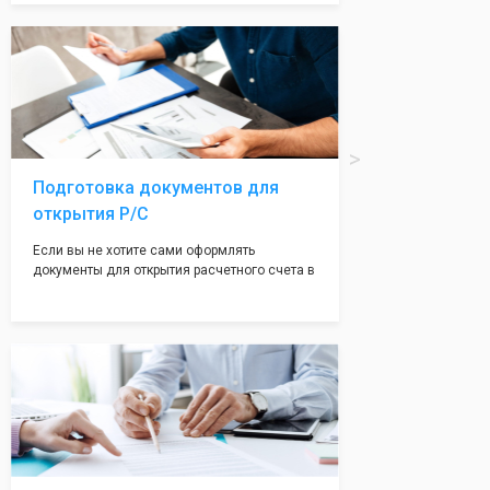
Подчернуть вашу уникальность компании мы
вам поможем с помощью изготовления
печати по индивидуальному эскизу, который
Вы выберете сами из нашего каталога.
Подготовка документов для
открытия Р/С
Если вы не хотите сами оформлять
документы для открытия расчетного счета в
банке, наши сотрудники вам помогут! С
помощью наших партнеров мы предоставим
вам максимально удобный вариант для
открытия счета, с минимальным затратом
вашего времени и сил!