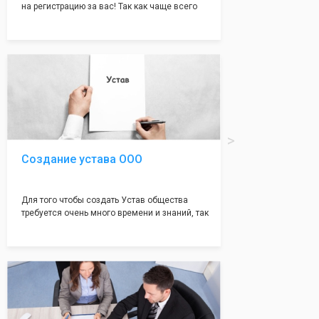
на регистрацию за вас! Так как чаще всего
много ошибок совершается именно в этом
документе, который имеет множество
подводных камней, от чего происходит
большая часть отказов - наши юристы с
многолетним опытом работы возьмут всё
оформление самого сложного документа на
себя! Многолетний опыт работы наших
юристов позволяет оформлять заявление без
ошибок, тем самым гарантируя вам
успешную регистрацию в налоговой
инспекции!
Создание устава ООО
Для того чтобы создать Устав общества
требуется очень много времени и знаний, так
как обычно Устав несёт в себе очень много
информации, нюансов, этапов и правил
касающихся будущего Общества.
Наша компания предоставит вам свой
уникальный Устав Общества, который
подойдет для любой компании. Устав,
сделанный нашими профессиональными
юристами, успешно проходит регистрацию в