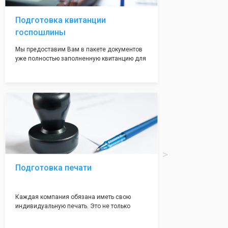
адреса не массовые и очень надежные!
Подготовка квитанции
госпошлины
Мы предоставим Вам в пакете документов
уже полностью заполненную квитанцию для
оплаты госпошлины (4000 рублей), Вам
останется только оплатить её удобным для
вас способом, так же это можно сделать не
посредственно в налоговой инспекции при
подаче документов на регистрацию.
Подготовка печати
Каждая компания обязана иметь свою
индивидуальную печать. Это не только
престижно, но и говорит о том, что компания
надежная и имеет свой статус