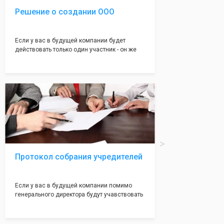
Решение о создании ООО
Если у вас в будущей компании будет
действовать только один участник - он же
генеральный директор, для регистрации ООО
вам понадобится оформление решения о
регистрации Общества. Наши юристы
грамотно составят данное заявление, а Вам
нужно будет только поставить подпись на
нём!
Протокол собрания учредителей
Если у вас в будущей компании помимо
генерального директора будут учавствовать
учредители (от 2 до 50 человек) - вам
необходим такой документ как "Протокол
учредетелей". Обычно этот