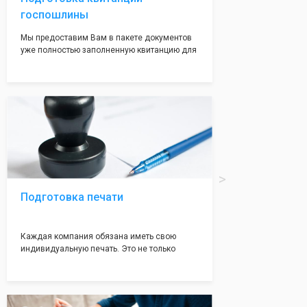
госпошлины
Мы предоставим Вам в пакете документов
уже полностью заполненную квитанцию для
оплаты госпошлины (4000 рублей), Вам
останется только оплатить её удобным для
вас способом, так же это можно сделать не
посредственно в налоговой инспекции при
подаче документов на регистрацию.
Подготовка печати
Каждая компания обязана иметь свою
индивидуальную печать. Это не только
престижно, но и говорит о том, что компания
надежная и имеет свой статус
Подчернуть вашу уникальность компании мы
вам поможем с помощью изготовления