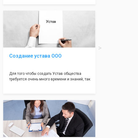
документе, который имеет множество
подводных камней, от чего происходит
большая часть отказов - наши юристы с
многолетним опытом работы возьмут всё
оформление самого сложного документа на
себя! Многолетний опыт работы наших
юристов позволяет оформлять заявление без
ошибок, тем самым гарантируя вам
успешную регистрацию в налоговой
инспекции!
Создание устава ООО
Для того чтобы создать Устав общества
требуется очень много времени и знаний, так
как обычно Устав несёт в себе очень много
информации, нюансов, этапов и правил
касающихся будущего Общества.
Наша компания предоставит вам свой
уникальный Устав Общества, который
подойдет для любой компании. Устав,
сделанный нашими профессиональными
юристами, успешно проходит регистрацию в
налоговой инспекции!