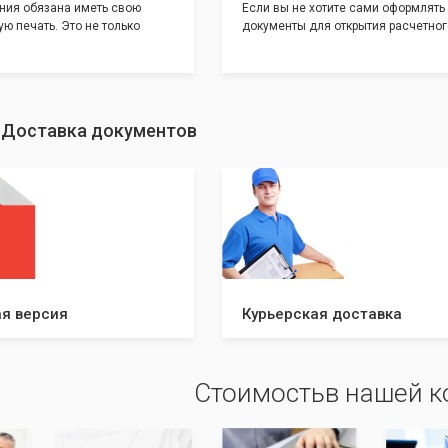
ния обязана иметь свою
Если вы не хотите сами оформлять
ю печать. Это не только
документы для открытия расчетног
и говорит о том, что компания
банке, наши сотрудники вам помогу
еет свой статус
помощью наших партнеров мы пре
шу уникальность компании мы
вам максимально удобный вариант
с помощью изготовления
открытия счета, с минимальным за
ивидуальному эскизу, который
вашего времени и сил!
: Доставка документов
ами из нашего каталога.
я версия
Курьерская доставка
Стоимостьв нашей 