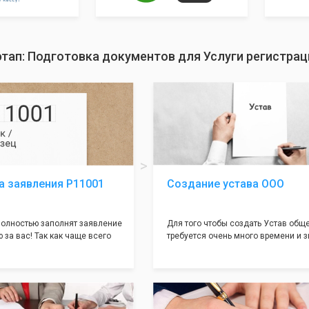
тап: Подготовка документов для Услуги регистрац
а заявления Р11001
Создание устава ООО
олностью заполнят заявление
Для того чтобы создать Устав общ
 за вас! Так как чаще всего
требуется очень много времени и з
совершается именно в этом
как обычно Устав несёт в себе оче
торый имеет множество
информации, нюансов, этапов и пр
ней, от чего происходит
касающихся будущего Общества.
 отказов - наши юристы с
Наша компания предоставит вам с
пытом работы возьмут всё
уникальный Устав Общества, кото