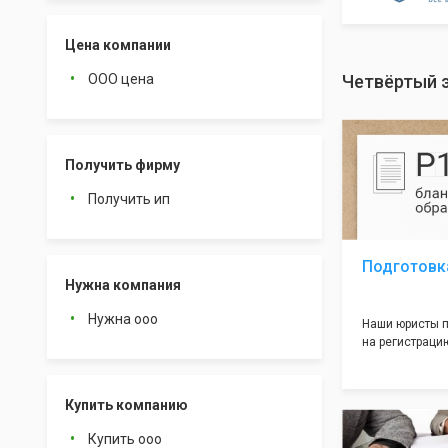
Цена компании
ООО цена
Четвёртый э
Получить фирму
Получить ип
Подготовк
Нужна компания
Нужна ооо
Наши юристы п
на регистрацию
много ошибок 
документе, ко
подводных кам
Купить компанию
большая часть
многолетним о
Купить ооо