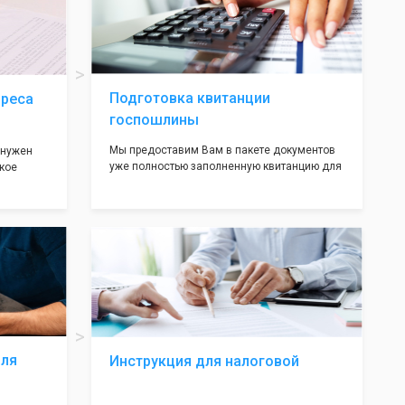
ав,
нём!
ьными
трацию в
Подготовка квитанции
дреса
госпошлины
Мы предоставим Вам в пакете документов
 нужен
уже полностью заполненную квитанцию для
кое
оплаты госпошлины (4000 рублей), Вам
 которое
останется только оплатить её удобным для
х
вас способом, так же это можно сделать не
ания
посредственно в налоговой инспекции при
подаче документов на регистрацию.
т полною
ождения
волят не
ас все
жные!
для
Инструкция для налоговой