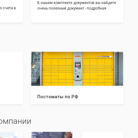
В нашем комплекте документов вы найдете
о счета в
очень полезный документ - подробная
т! С
инструкция, где будет указано ,что вам
доставим
необходимо сделать после получения от нас
 для
документов:
тратом
Какие документы и в скольких
экземплярах нужно предоставить в
налоговую и/или к нотариусу. Что нужно
делать после успешной регистрации, а что в
случае отказа. С данной инструкцией вы
будете знать все шаги, что даст вам
уверенность в прохождении регистрации
вашей компании!
Постоматы по РФ
компании