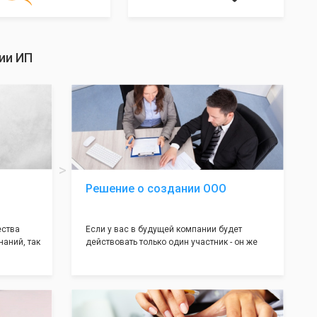
ии ИП
Решение о создании ООО
ества
Если у вас в будущей компании будет
наний, так
действовать только один участник - он же
нь много
генеральный директор, для регистрации ООО
авил
вам понадобится оформление решения о
регистрации Общества. Наши юристы
вой
грамотно составят данное заявление, а Вам
рый
нужно будет только поставить подпись на