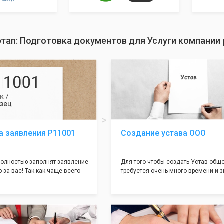
тап: Подготовка документов для Услуги компании
а заявления Р11001
Создание устава ООО
олностью заполнят заявление
Для того чтобы создать Устав общ
 за вас! Так как чаще всего
требуется очень много времени и з
совершается именно в этом
как обычно Устав несёт в себе оче
торый имеет множество
информации, нюансов, этапов и пр
ней, от чего происходит
касающихся будущего Общества.
 отказов - наши юристы с
Наша компания предоставит вам с
пытом работы возьмут всё
уникальный Устав Общества, кото