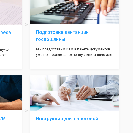
ав,
нём!
ьными
трацию в
Подготовка квитанции
дреса
госпошлины
Мы предоставим Вам в пакете документов
 нужен
уже полностью заполненную квитанцию для
кое
оплаты госпошлины (4000 рублей), Вам
 которое
останется только оплатить её удобным для
х
вас способом, так же это можно сделать не
ания
посредственно в налоговой инспекции при
подаче документов на регистрацию.
т полною
ождения
волят не
ас все
жные!
для
Инструкция для налоговой