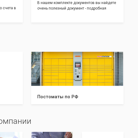
В нашем комплекте документов вы найдете
о счета в
очень полезный документ - подробная
т! С
инструкция, где будет указано ,что вам
доставим
необходимо сделать после получения от нас
 для
документов:
тратом
Какие документы и в скольких
экземплярах нужно предоставить в
налоговую и/или к нотариусу. Что нужно
делать после успешной регистрации, а что в
случае отказа. С данной инструкцией вы
будете знать все шаги, что даст вам
уверенность в прохождении регистрации
вашей компании!
Постоматы по РФ
компании