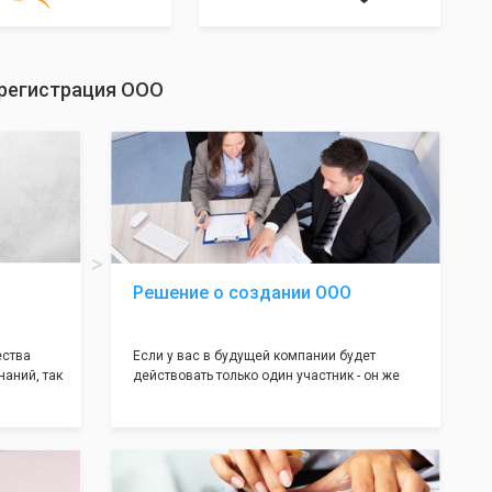
 регистрация ООО
Решение о создании ООО
ества
Если у вас в будущей компании будет
наний, так
действовать только один участник - он же
нь много
генеральный директор, для регистрации ООО
авил
вам понадобится оформление решения о
регистрации Общества. Наши юристы
вой
грамотно составят данное заявление, а Вам
рый
нужно будет только поставить подпись на