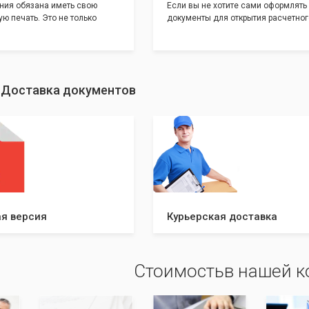
ния обязана иметь свою
Если вы не хотите сами оформлять
ю печать. Это не только
документы для открытия расчетног
и говорит о том, что компания
банке, наши сотрудники вам помогу
еет свой статус
помощью наших партнеров мы пре
шу уникальность компании мы
вам максимально удобный вариант
с помощью изготовления
открытия счета, с минимальным за
ивидуальному эскизу, который
вашего времени и сил!
: Доставка документов
ами из нашего каталога.
я версия
Курьерская доставка
Стоимостьв нашей 