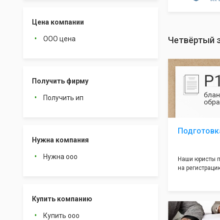
Цена компании
ООО цена
Четвёртый э
Получить фирму
Получить ип
Подготовк
Нужна компания
Нужна ооо
Наши юристы п
на регистрацию
много ошибок 
документе, ко
подводных кам
Купить компанию
большая часть
многолетним о
Купить ооо