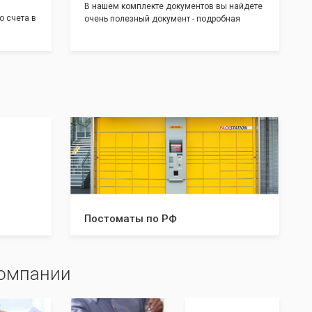
В нашем комплекте документов вы найдете
о счета в
очень полезный документ - подробная
т! С
инструкция, где будет указано ,что вам
доставим
необходимо сделать после получения от нас
 для
документов:
тратом
Какие документы и в скольких
экземплярах нужно предоставить в
налоговую и/или к нотариусу. Что нужно
делать после успешной регистрации, а что в
случае отказа. С данной инструкцией вы
будете знать все шаги, что даст вам
уверенность в прохождении регистрации
вашей компании!
Постоматы по РФ
компании