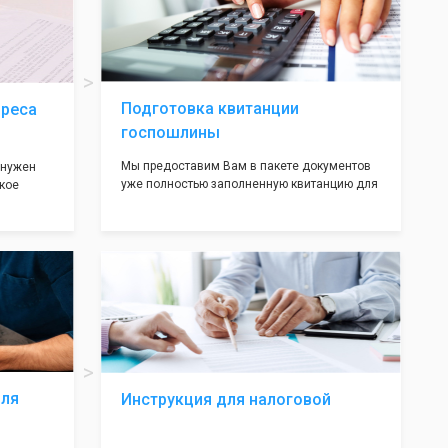
ав,
нём!
ьными
трацию в
Подготовка квитанции
дреса
госпошлины
Мы предоставим Вам в пакете документов
 нужен
уже полностью заполненную квитанцию для
кое
оплаты госпошлины (4000 рублей), Вам
 которое
останется только оплатить её удобным для
х
вас способом, так же это можно сделать не
ания
посредственно в налоговой инспекции при
подаче документов на регистрацию.
т полною
ождения
волят не
ас все
жные!
для
Инструкция для налоговой