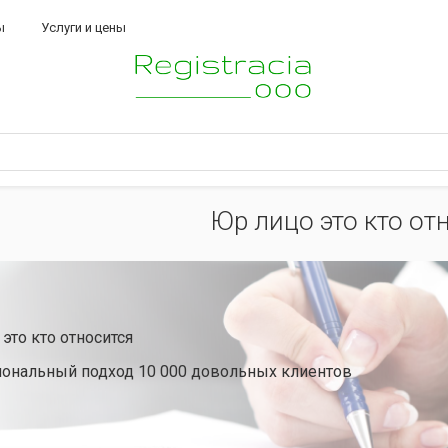
ы
Услуги и цены
Юр лицо это кто от
это кто относится
ональный подход 10 000 довольных клиентов