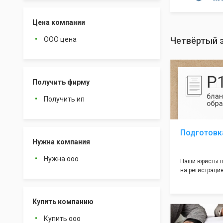
Цена компании
ООО цена
Четвёртый э
Получить фирму
Получить ип
Подготовк
Нужна компания
Нужна ооо
Наши юристы п
на регистрацию
много ошибок 
документе, ко
подводных кам
Купить компанию
большая часть
многолетним о
Купить ооо