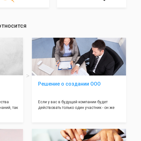
относится
Решение о создании ООО
ества
Если у вас в будущей компании будет
наний, так
действовать только один участник - он же
нь много
генеральный директор, для регистрации ООО
авил
вам понадобится оформление решения о
регистрации Общества. Наши юристы
вой
грамотно составят данное заявление, а Вам
рый
нужно будет только поставить подпись на