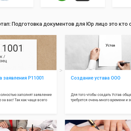
тап: Подготовка документов для Юр лицо это кто 
а заявления Р11001
Создание устава ООО
олностью заполнят заявление
Для того чтобы создать Устав общ
 за вас! Так как чаще всего
требуется очень много времени и з
совершается именно в этом
как обычно Устав несёт в себе оче
торый имеет множество
информации, нюансов, этапов и пр
ней, от чего происходит
касающихся будущего Общества.
 отказов - наши юристы с
Наша компания предоставит вам с
пытом работы возьмут всё
уникальный Устав Общества, кото