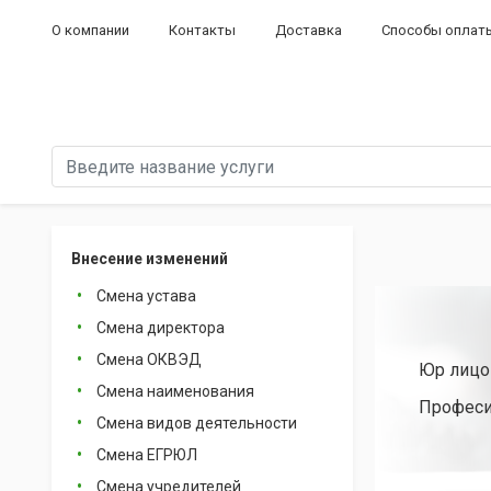
О компании
Контакты
Доставка
Способы оплат
Внесение изменений
Смена устава
Смена директора
Смена ОКВЭД
Юр лицо 
Смена наименования
Професи
Смена видов деятельности
Смена ЕГРЮЛ
Смена учредителей