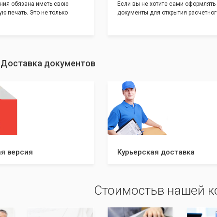
ния обязана иметь свою
Если вы не хотите сами оформлять
ю печать. Это не только
документы для открытия расчетног
и говорит о том, что компания
банке, наши сотрудники вам помогу
еет свой статус
помощью наших партнеров мы пре
шу уникальность компании мы
вам максимально удобный вариант
с помощью изготовления
открытия счета, с минимальным за
ивидуальному эскизу, который
вашего времени и сил!
: Доставка документов
ами из нашего каталога.
я версия
Курьерская доставка
Стоимостьв нашей 