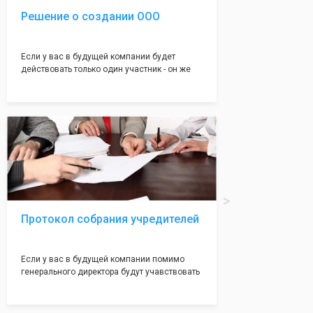
Решение о создании ООО
Если у вас в будущей компании будет
действовать только один участник - он же
генеральный директор, для регистрации ООО
вам понадобится оформление решения о
регистрации Общества. Наши юристы
грамотно составят данное заявление, а Вам
нужно будет только поставить подпись на
нём!
Протокол собрания учредителей
Если у вас в будущей компании помимо
генерального директора будут учавствовать
учредители (от 2 до 50 человек) - вам
необходим такой документ как "Протокол
учредетелей". Обычно этот