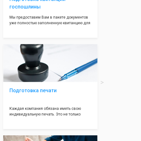
госпошлины
Мы предоставим Вам в пакете документов
уже полностью заполненную квитанцию для
оплаты госпошлины (4000 рублей), Вам
останется только оплатить её удобным для
вас способом, так же это можно сделать не
посредственно в налоговой инспекции при
подаче документов на регистрацию.
Подготовка печати
Каждая компания обязана иметь свою
индивидуальную печать. Это не только
престижно, но и говорит о том, что компания
надежная и имеет свой статус
Подчернуть вашу уникальность компании мы
вам поможем с помощью изготовления