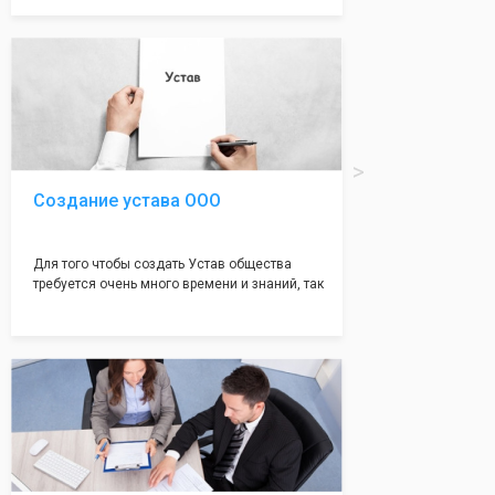
документе, который имеет множество
подводных камней, от чего происходит
большая часть отказов - наши юристы с
многолетним опытом работы возьмут всё
оформление самого сложного документа на
себя! Многолетний опыт работы наших
юристов позволяет оформлять заявление без
ошибок, тем самым гарантируя вам
успешную регистрацию в налоговой
инспекции!
Создание устава ООО
Для того чтобы создать Устав общества
требуется очень много времени и знаний, так
как обычно Устав несёт в себе очень много
информации, нюансов, этапов и правил
касающихся будущего Общества.
Наша компания предоставит вам свой
уникальный Устав Общества, который
подойдет для любой компании. Устав,
сделанный нашими профессиональными
юристами, успешно проходит регистрацию в
налоговой инспекции!