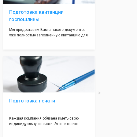
адреса не массовые и очень надежные!
Подготовка квитанции
госпошлины
Мы предоставим Вам в пакете документов
уже полностью заполненную квитанцию для
оплаты госпошлины (4000 рублей), Вам
останется только оплатить её удобным для
вас способом, так же это можно сделать не
посредственно в налоговой инспекции при
подаче документов на регистрацию.
Подготовка печати
Каждая компания обязана иметь свою
индивидуальную печать. Это не только
престижно, но и говорит о том, что компания
надежная и имеет свой статус