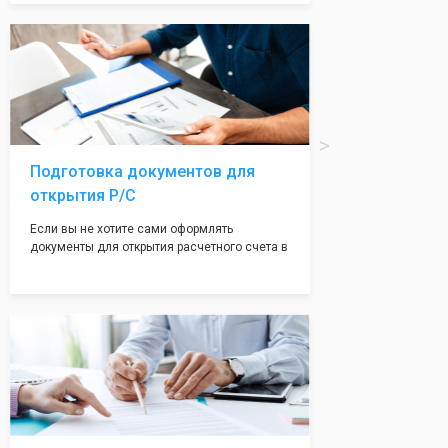
Подчернуть вашу уникальность компании мы
вам поможем с помощью изготовления
печати по индивидуальному эскизу, который
Вы выберете сами из нашего каталога.
Подготовка документов для
открытия Р/С
Если вы не хотите сами оформлять
документы для открытия расчетного счета в
банке, наши сотрудники вам помогут! С
помощью наших партнеров мы предоставим
вам максимально удобный вариант для
открытия счета, с минимальным затратом
вашего времени и сил!