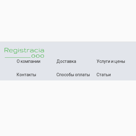
О компании
Доставка
Услуги и цены
Контакты
Способы оплаты
Статьи
+7 (495) 642-54-59
Телефон:
info@registration-ooo.ru
Почта:
Оплата заказа
Принимаем к оплате