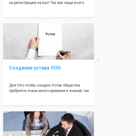
на регистрацию за вас! Так как чаще всего
много ошибок совершается именно в этом
документе, который имеет множество
подводных камней, от чего происходит
большая часть отказов - наши юристы с
многолетним опытом работы возьмут всё
оформление самого сложного документа на
себя! Многолетний опыт работы наших
юристов позволяет оформлять заявление без
ошибок, тем самым гарантируя вам
успешную регистрацию в налоговой
инспекции!
Создание устава ООО
Для того чтобы создать Устав общества
требуется очень много времени и знаний, так
как обычно Устав несёт в себе очень много
информации, нюансов, этапов и правил
касающихся будущего Общества.
Наша компания предоставит вам свой
уникальный Устав Общества, который
подойдет для любой компании. Устав,
сделанный нашими профессиональными
юристами, успешно проходит регистрацию в