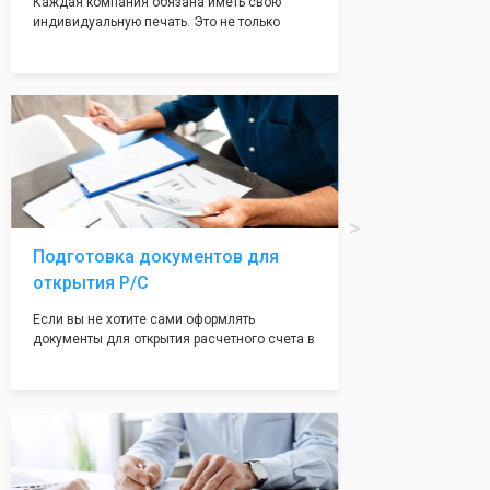
Каждая компания обязана иметь свою
индивидуальную печать. Это не только
престижно, но и говорит о том, что компания
надежная и имеет свой статус
Подчернуть вашу уникальность компании мы
вам поможем с помощью изготовления
печати по индивидуальному эскизу, который
Вы выберете сами из нашего каталога.
Подготовка документов для
открытия Р/С
Если вы не хотите сами оформлять
документы для открытия расчетного счета в
банке, наши сотрудники вам помогут! С
помощью наших партнеров мы предоставим
вам максимально удобный вариант для
открытия счета, с минимальным затратом
вашего времени и сил!