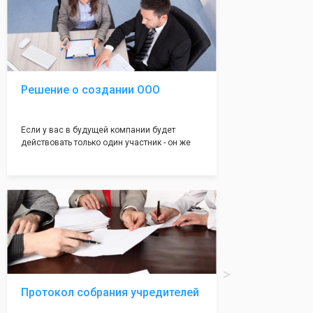
уникальный Устав Общества, который
подойдет для любой компании. Устав,
сделанный нашими профессиональными
юристами, успешно проходит регистрацию в
налоговой инспекции!
Решение о создании ООО
Если у вас в будущей компании будет
действовать только один участник - он же
генеральный директор, для регистрации ООО
вам понадобится оформление решения о
регистрации Общества. Наши юристы
грамотно составят данное заявление, а Вам
нужно будет только поставить подпись на
нём!
Протокол собрания учредителей