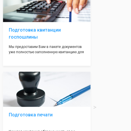
От адреса зависит почти 90% прохождения
регистрации, наши адреса вам позволят не
волноваться на этот счет, ведь у нас все
адреса не массовые и очень надежные!
Подготовка квитанции
госпошлины
Мы предоставим Вам в пакете документов
уже полностью заполненную квитанцию для
оплаты госпошлины (4000 рублей), Вам
останется только оплатить её удобным для
вас способом, так же это можно сделать не
посредственно в налоговой инспекции при
подаче документов на регистрацию.
Подготовка печати