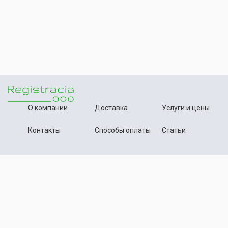
О компании
Доставка
Услуги и цены
Контакты
Способы оплаты
Статьи
+7 (495) 642-54-59
Телефон:
info@registration-ooo.ru
Почта:
Оплата заказа
Принимаем к оплате