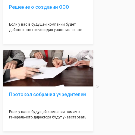
Решение о создании ООО
Если у вас в будущей компании будет
действовать только один участник - он же
генеральный директор, для регистрации ООО
вам понадобится оформление решения о
регистрации Общества. Наши юристы
грамотно составят данное заявление, а Вам
нужно будет только поставить подпись на
нём!
Протокол собрания учредителей
Если у вас в будущей компании помимо
генерального директора будут учавствовать
учредители (от 2 до 50 человек) - вам
необходим такой документ как "Протокол
учредетелей". Обычно этот