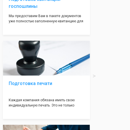
госпошлины
Мы предоставим Вам в пакете документов
уже полностью заполненную квитанцию для
оплаты госпошлины (4000 рублей), Вам
останется только оплатить её удобным для
вас способом, так же это можно сделать не
посредственно в налоговой инспекции при
подаче документов на регистрацию.
Подготовка печати
Каждая компания обязана иметь свою
индивидуальную печать. Это не только
престижно, но и говорит о том, что компания
надежная и имеет свой статус
Подчернуть вашу уникальность компании мы
вам поможем с помощью изготовления