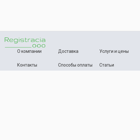
О компании
Доставка
Услуги и цены
Контакты
Способы оплаты
Статьи
+7 (495) 642-54-59
Телефон:
info@registration-ooo.ru
Почта:
Оплата заказа
Принимаем к оплате