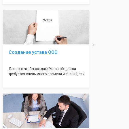
документе, который имеет множество
подводных камней, от чего происходит
большая часть отказов - наши юристы с
многолетним опытом работы возьмут всё
оформление самого сложного документа на
себя! Многолетний опыт работы наших
юристов позволяет оформлять заявление без
ошибок, тем самым гарантируя вам
успешную регистрацию в налоговой
инспекции!
Создание устава ООО
Для того чтобы создать Устав общества
требуется очень много времени и знаний, так
как обычно Устав несёт в себе очень много
информации, нюансов, этапов и правил
касающихся будущего Общества.
Наша компания предоставит вам свой
уникальный Устав Общества, который
подойдет для любой компании. Устав,
сделанный нашими профессиональными
юристами, успешно проходит регистрацию в
налоговой инспекции!