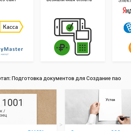
Элек
тап: Подготовка документов для Создание пао