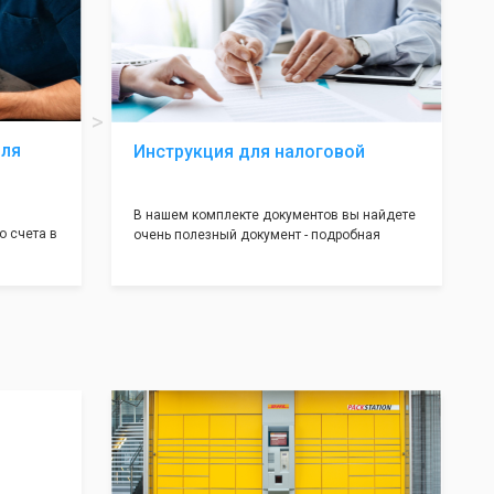
подаче документов на регистрацию.
т полною
ождения
волят не
ас все
жные!
для
Инструкция для налоговой
В нашем комплекте документов вы найдете
о счета в
очень полезный документ - подробная
т! С
инструкция, где будет указано ,что вам
доставим
необходимо сделать после получения от нас
 для
документов:
тратом
Какие документы и в скольких
экземплярах нужно предоставить в
налоговую и/или к нотариусу. Что нужно
делать после успешной регистрации, а что в
случае отказа. С данной инструкцией вы
будете знать все шаги, что даст вам
уверенность в прохождении регистрации
вашей компании!