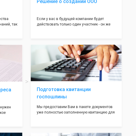
Решение о создании ООО
ества
Если у вас в будущей компании будет
наний, так
действовать только один участник - он же
нь много
генеральный директор, для регистрации ООО
авил
вам понадобится оформление решения о
регистрации Общества. Наши юристы
вой
грамотно составят данное заявление, а Вам
рый
нужно будет только поставить подпись на
ав,
нём!
ьными
трацию в
Подготовка квитанции
дреса
госпошлины
Мы предоставим Вам в пакете документов
 нужен
уже полностью заполненную квитанцию для
кое
оплаты госпошлины (4000 рублей), Вам
 которое
останется только оплатить её удобным для
х
вас способом, так же это можно сделать не
ания
посредственно в налоговой инспекции при