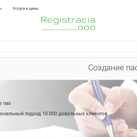
ы
Услуги и цены
Создание па
е пао
ональный подход 10 000 довольных клиентов