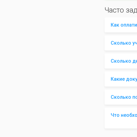
Часто за
Как оплати
Сколько у
Сколько д
Какие док
Сколько п
Что необх