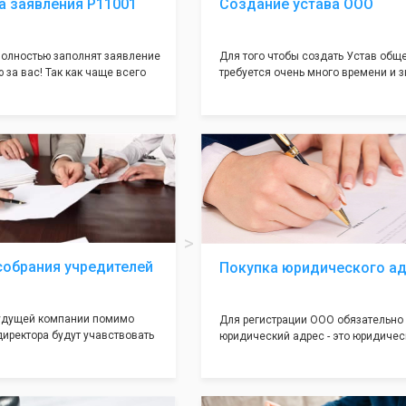
а заявления Р11001
Создание устава ООО
олностью заполнят заявление
Для того чтобы создать Устав общ
 за вас! Так как чаще всего
требуется очень много времени и з
совершается именно в этом
как обычно Устав несёт в себе оче
торый имеет множество
информации, нюансов, этапов и пр
ней, от чего происходит
касающихся будущего Общества.
 отказов - наши юристы с
Наша компания предоставит вам с
пытом работы возьмут всё
уникальный Устав Общества, кото
амого сложного документа на
подойдет для любой компании. Уст
тний опыт работы наших
сделанный нашими профессионал
ляет оформлять заявление без
юристами, успешно проходит регис
амым гарантируя вам
налоговой инспекции!
страцию в налоговой
собрания учредителей
Покупка юридического а
будущей компании помимо
Для регистрации ООО обязательно
директора будут учавствовать
юридический адрес - это юридичес
 2 до 50 человек) - вам
местонахождение вашей компании,
ой документ как "Протокол
указывается во всех учредительны
 Обычно этот
документах Общества. Наша комп
вает множество трудностей
предоставит Вам самые лучшие