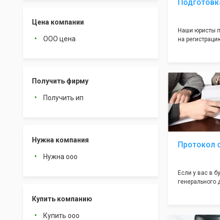
Подготовк
Цена компании
Наши юристы п
ООО цена
на регистрацию
много ошибок 
документе, ко
подводных кам
большая часть
Получить фирму
многолетним о
оформление с
Получить ип
себя! Многоле
юристов позво
ошибок, тем с
успешную реги
инспекции!
Нужна компания
Протокол 
Нужна ооо
Если у вас в 
генерального 
учредители (от
Купить компанию
необходим так
учредетелей".
Купить ооо
документ вызы