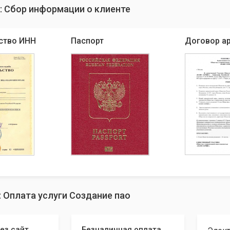
: Сбор информации о клиенте
ство ИНН
Паспорт
Договор а
: Оплата услуги Создание пао
ез сайт
Безналичная оплата