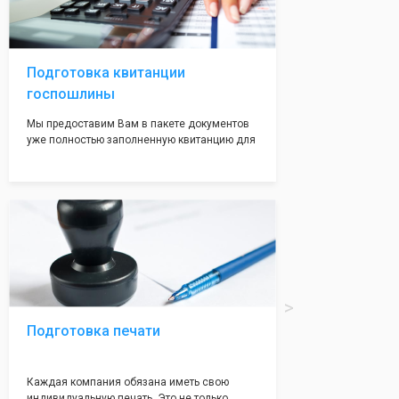
регистрации, наши адреса вам позволят не
волноваться на этот счет, ведь у нас все
адреса не массовые и очень надежные!
Подготовка квитанции
госпошлины
Мы предоставим Вам в пакете документов
уже полностью заполненную квитанцию для
оплаты госпошлины (4000 рублей), Вам
останется только оплатить её удобным для
вас способом, так же это можно сделать не
посредственно в налоговой инспекции при
подаче документов на регистрацию.
Подготовка печати
Каждая компания обязана иметь свою
индивидуальную печать. Это не только