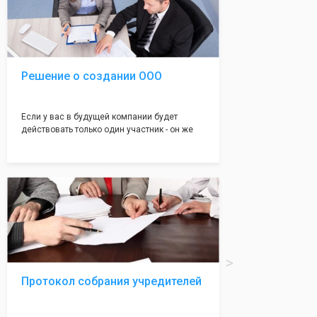
подойдет для любой компании. Устав,
сделанный нашими профессиональными
юристами, успешно проходит регистрацию в
налоговой инспекции!
Решение о создании ООО
Если у вас в будущей компании будет
действовать только один участник - он же
генеральный директор, для регистрации ООО
вам понадобится оформление решения о
регистрации Общества. Наши юристы
грамотно составят данное заявление, а Вам
нужно будет только поставить подпись на
нём!
Протокол собрания учредителей