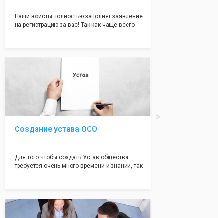
Наши юристы полностью заполнят заявление
на регистрацию за вас! Так как чаще всего
много ошибок совершается именно в этом
документе, который имеет множество
подводных камней, от чего происходит
большая часть отказов - наши юристы с
многолетним опытом работы возьмут всё
оформление самого сложного документа на
себя! Многолетний опыт работы наших
юристов позволяет оформлять заявление без
ошибок, тем самым гарантируя вам
успешную регистрацию в налоговой
инспекции!
Создание устава ООО
Для того чтобы создать Устав общества
требуется очень много времени и знаний, так
как обычно Устав несёт в себе очень много
информации, нюансов, этапов и правил
касающихся будущего Общества.
Наша компания предоставит вам свой
уникальный Устав Общества, который