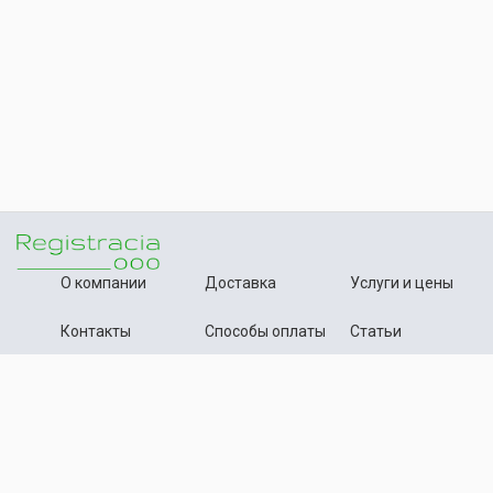
О компании
Доставка
Услуги и цены
Контакты
Способы оплаты
Статьи
+7 (495) 642-54-59
Телефон:
info@registration-ooo.ru
Почта:
Оплата заказа
Принимаем к оплате