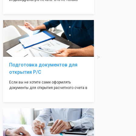
престижно, но и говорит о том, что компания
надежная и имеет свой статус
Подчернуть вашу уникальность компании мы
вам поможем с помощью изготовления
печати по индивидуальному эскизу, который
Вы выберете сами из нашего каталога.
Подготовка документов для
открытия Р/С
Если вы не хотите сами оформлять
документы для открытия расчетного счета в
банке, наши сотрудники вам помогут! С
помощью наших партнеров мы предоставим
вам максимально удобный вариант для
открытия счета, с минимальным затратом
вашего времени и сил!