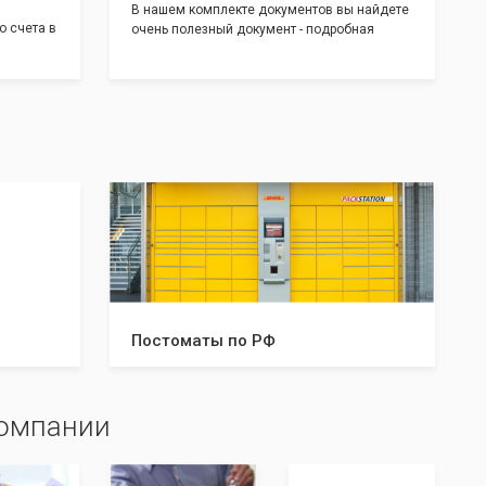
В нашем комплекте документов вы найдете
о счета в
очень полезный документ - подробная
т! С
инструкция, где будет указано ,что вам
доставим
необходимо сделать после получения от нас
 для
документов:
тратом
Какие документы и в скольких
экземплярах нужно предоставить в
налоговую и/или к нотариусу. Что нужно
делать после успешной регистрации, а что в
случае отказа. С данной инструкцией вы
будете знать все шаги, что даст вам
уверенность в прохождении регистрации
вашей компании!
Постоматы по РФ
компании