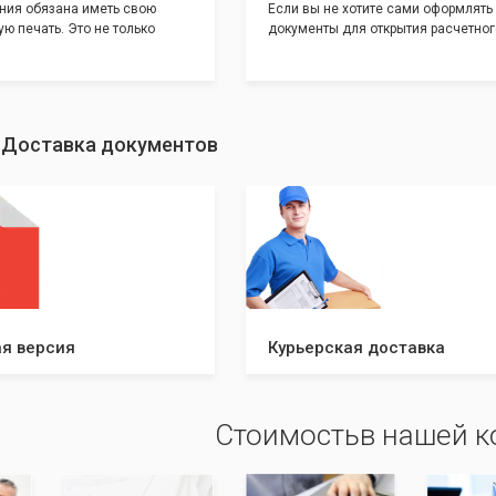
ния обязана иметь свою
Если вы не хотите сами оформлять
ю печать. Это не только
документы для открытия расчетног
и говорит о том, что компания
банке, наши сотрудники вам помогу
еет свой статус
помощью наших партнеров мы пре
шу уникальность компании мы
вам максимально удобный вариант
с помощью изготовления
открытия счета, с минимальным за
ивидуальному эскизу, который
вашего времени и сил!
: Доставка документов
ами из нашего каталога.
я версия
Курьерская доставка
Стоимостьв нашей 