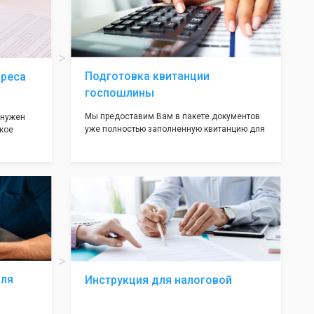
ав,
нём!
ьными
трацию в
Подготовка квитанции
дреса
госпошлины
Мы предоставим Вам в пакете документов
 нужен
уже полностью заполненную квитанцию для
кое
оплаты госпошлины (4000 рублей), Вам
 которое
останется только оплатить её удобным для
х
вас способом, так же это можно сделать не
ания
посредственно в налоговой инспекции при
подаче документов на регистрацию.
т полною
ождения
волят не
ас все
жные!
для
Инструкция для налоговой