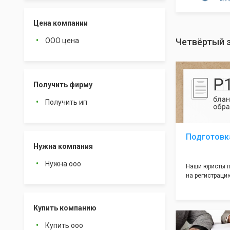
Цена компании
ООО цена
Четвёртый 
Получить фирму
Получить ип
Подготовк
Нужна компания
Нужна ооо
Наши юристы п
на регистрацию
много ошибок 
документе, ко
подводных кам
Купить компанию
большая часть
многолетним о
Купить ооо