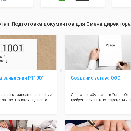
этап: Подготовка документов для Смена директор
а заявления Р11001
Создание устава ООО
олностью заполнят заявление
Для того чтобы создать Устав общ
 за вас! Так как чаще всего
требуется очень много времени и з
совершается именно в этом
как обычно Устав несёт в себе оче
торый имеет множество
информации, нюансов, этапов и пр
ней, от чего происходит
касающихся будущего Общества.
 отказов - наши юристы с
Наша компания предоставит вам с
пытом работы возьмут всё
уникальный Устав Общества, кото