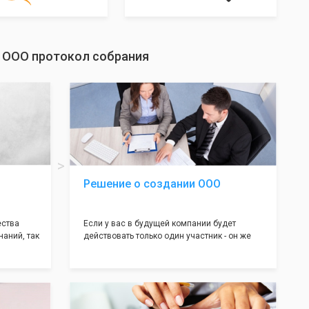
а ООО протокол собрания
Решение о создании ООО
ества
Если у вас в будущей компании будет
наний, так
действовать только один участник - он же
нь много
генеральный директор, для регистрации ООО
авил
вам понадобится оформление решения о
регистрации Общества. Наши юристы
вой
грамотно составят данное заявление, а Вам
рый
нужно будет только поставить подпись на