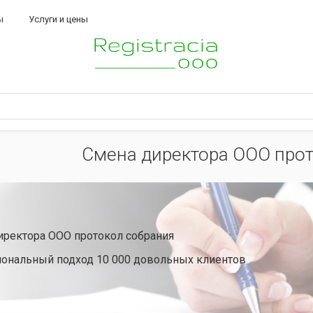
ы
Услуги и цены
Смена директора ООО прот
иректора ООО протокол собрания
ональный подход 10 000 довольных клиентов