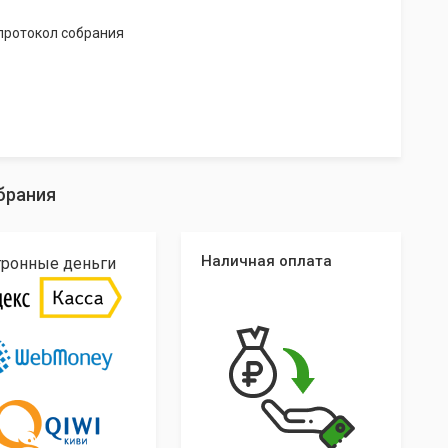
протокол собрания
брания
Наличная оплата
тронные деньги