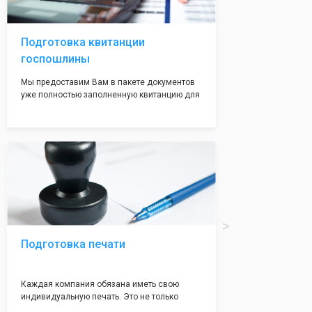
волноваться на этот счет, ведь у нас все
адреса не массовые и очень надежные!
Подготовка квитанции
госпошлины
Мы предоставим Вам в пакете документов
уже полностью заполненную квитанцию для
оплаты госпошлины (4000 рублей), Вам
останется только оплатить её удобным для
вас способом, так же это можно сделать не
посредственно в налоговой инспекции при
подаче документов на регистрацию.
Подготовка печати
Каждая компания обязана иметь свою
индивидуальную печать. Это не только
престижно, но и говорит о том, что компания