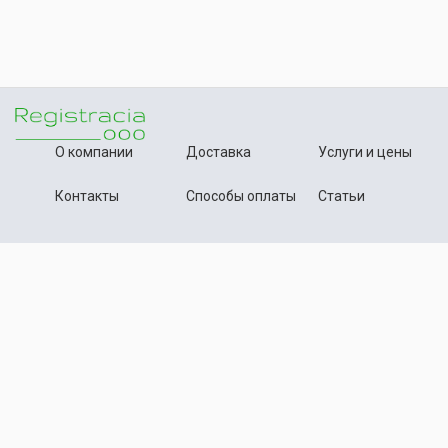
О компании
Доставка
Услуги и цены
Контакты
Способы оплаты
Статьи
+7 (495) 642-54-59
Телефон:
info@registration-ooo.ru
Почта:
Оплата заказа
Принимаем к оплате