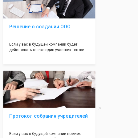
юристами, успешно проходит регистрацию в
налоговой инспекции!
Решение о создании ООО
Если у вас в будущей компании будет
действовать только один участник - он же
генеральный директор, для регистрации ООО
вам понадобится оформление решения о
регистрации Общества. Наши юристы
грамотно составят данное заявление, а Вам
нужно будет только поставить подпись на
нём!
Протокол собрания учредителей
Если у вас в будущей компании помимо