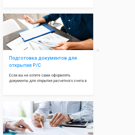
надежная и имеет свой статус
Подчернуть вашу уникальность компании мы
вам поможем с помощью изготовления
печати по индивидуальному эскизу, который
Вы выберете сами из нашего каталога.
Подготовка документов для
открытия Р/С
Если вы не хотите сами оформлять
документы для открытия расчетного счета в
банке, наши сотрудники вам помогут! С
помощью наших партнеров мы предоставим
вам максимально удобный вариант для
открытия счета, с минимальным затратом
вашего времени и сил!