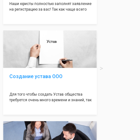
Наши юристы полностью заполнят заявление
на регистрацию за вас! Так как чаще всего
много ошибок совершается именно в этом
документе, который имеет множество
подводных камней, от чего происходит
большая часть отказов - наши юристы с
многолетним опытом работы возьмут всё
оформление самого сложного документа на
себя! Многолетний опыт работы наших
юристов позволяет оформлять заявление без
ошибок, тем самым гарантируя вам
успешную регистрацию в налоговой
инспекции!
Создание устава ООО
Для того чтобы создать Устав общества
требуется очень много времени и знаний, так
как обычно Устав несёт в себе очень много
информации, нюансов, этапов и правил
касающихся будущего Общества.
Наша компания предоставит вам свой
уникальный Устав Общества, который
подойдет для любой компании. Устав,
сделанный нашими профессиональными