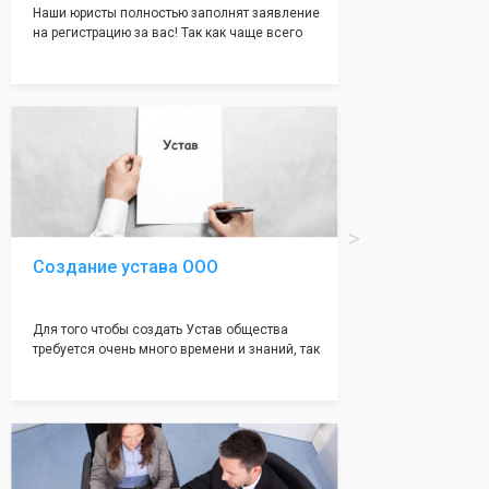
Наши юристы полностью заполнят заявление
на регистрацию за вас! Так как чаще всего
много ошибок совершается именно в этом
документе, который имеет множество
подводных камней, от чего происходит
большая часть отказов - наши юристы с
многолетним опытом работы возьмут всё
оформление самого сложного документа на
себя! Многолетний опыт работы наших
юристов позволяет оформлять заявление без
ошибок, тем самым гарантируя вам
успешную регистрацию в налоговой
инспекции!
Создание устава ООО
Для того чтобы создать Устав общества
требуется очень много времени и знаний, так
как обычно Устав несёт в себе очень много
информации, нюансов, этапов и правил
касающихся будущего Общества.
Наша компания предоставит вам свой
уникальный Устав Общества, который
подойдет для любой компании. Устав,
сделанный нашими профессиональными