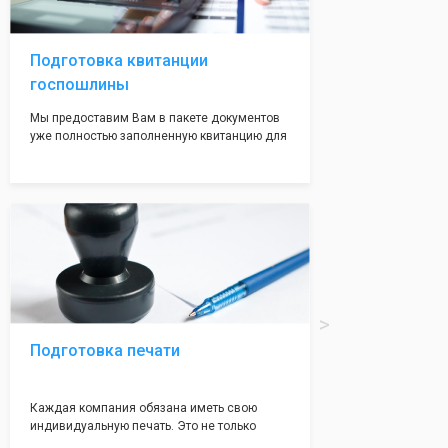
волноваться на этот счет, ведь у нас все
адреса не массовые и очень надежные!
Подготовка квитанции
госпошлины
Мы предоставим Вам в пакете документов
уже полностью заполненную квитанцию для
оплаты госпошлины (4000 рублей), Вам
останется только оплатить её удобным для
вас способом, так же это можно сделать не
посредственно в налоговой инспекции при
подаче документов на регистрацию.
Подготовка печати
Каждая компания обязана иметь свою
индивидуальную печать. Это не только
престижно, но и говорит о том, что компания