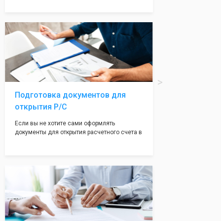
надежная и имеет свой статус
Подчернуть вашу уникальность компании мы
вам поможем с помощью изготовления
печати по индивидуальному эскизу, который
Вы выберете сами из нашего каталога.
Подготовка документов для
открытия Р/С
Если вы не хотите сами оформлять
документы для открытия расчетного счета в
банке, наши сотрудники вам помогут! С
помощью наших партнеров мы предоставим
вам максимально удобный вариант для
открытия счета, с минимальным затратом
вашего времени и сил!