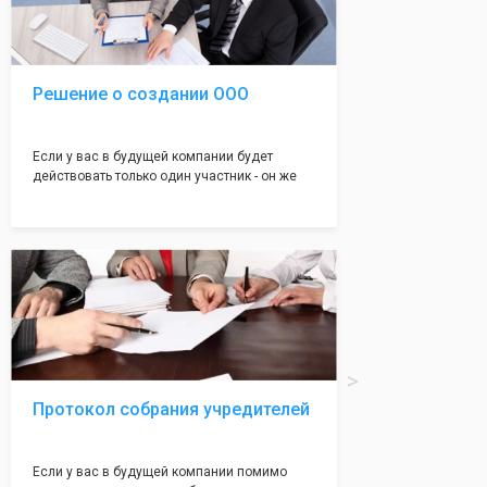
юристами, успешно проходит регистрацию в
налоговой инспекции!
Решение о создании ООО
Если у вас в будущей компании будет
действовать только один участник - он же
генеральный директор, для регистрации ООО
вам понадобится оформление решения о
регистрации Общества. Наши юристы
грамотно составят данное заявление, а Вам
нужно будет только поставить подпись на
нём!
Протокол собрания учредителей
Если у вас в будущей компании помимо