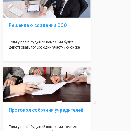
юристами, успешно проходит регистрацию в
налоговой инспекции!
Решение о создании ООО
Если у вас в будущей компании будет
действовать только один участник - он же
генеральный директор, для регистрации ООО
вам понадобится оформление решения о
регистрации Общества. Наши юристы
грамотно составят данное заявление, а Вам
нужно будет только поставить подпись на
нём!
Протокол собрания учредителей
Если у вас в будущей компании помимо