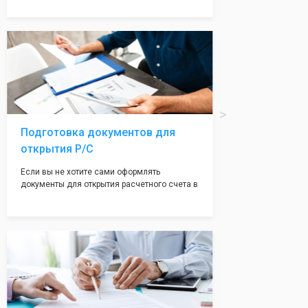
надежная и имеет свой статус
Подчернуть вашу уникальность компании мы
вам поможем с помощью изготовления
печати по индивидуальному эскизу, который
Вы выберете сами из нашего каталога.
Подготовка документов для
открытия Р/С
Если вы не хотите сами оформлять
документы для открытия расчетного счета в
банке, наши сотрудники вам помогут! С
помощью наших партнеров мы предоставим
вам максимально удобный вариант для
открытия счета, с минимальным затратом
вашего времени и сил!