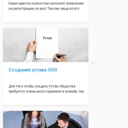
Наши юристы полностью заполнят заявление
на регистрацию за вас! Так как чаще всего
много ошибок совершается именно в этом
документе, который имеет множество
подводных камней, от чего происходит
большая часть отказов - наши юристы с
многолетним опытом работы возьмут всё
оформление самого сложного документа на
себя! Многолетний опыт работы наших
юристов позволяет оформлять заявление без
ошибок, тем самым гарантируя вам
успешную регистрацию в налоговой
инспекции!
Создание устава ООО
Для того чтобы создать Устав общества
требуется очень много времени и знаний, так
как обычно Устав несёт в себе очень много
информации, нюансов, этапов и правил
касающихся будущего Общества.
Наша компания предоставит вам свой
уникальный Устав Общества, который
подойдет для любой компании. Устав,
сделанный нашими профессиональными