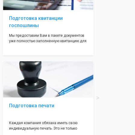
волноваться на этот счет, ведь у нас все
адреса не массовые и очень надежные!
Подготовка квитанции
госпошлины
Мы предоставим Вам в пакете документов
уже полностью заполненную квитанцию для
оплаты госпошлины (4000 рублей), Вам
останется только оплатить её удобным для
вас способом, так же это можно сделать не
посредственно в налоговой инспекции при
подаче документов на регистрацию.
Подготовка печати
Каждая компания обязана иметь свою
индивидуальную печать. Это не только
престижно, но и говорит о том, что компания