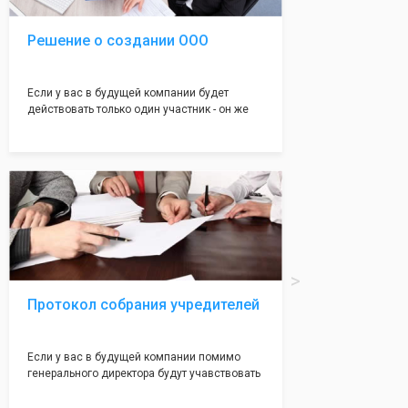
Решение о создании ООО
Если у вас в будущей компании будет
действовать только один участник - он же
генеральный директор, для регистрации ООО
вам понадобится оформление решения о
регистрации Общества. Наши юристы
грамотно составят данное заявление, а Вам
нужно будет только поставить подпись на
нём!
Протокол собрания учредителей
Если у вас в будущей компании помимо
генерального директора будут учавствовать
учредители (от 2 до 50 человек) - вам
необходим такой документ как "Протокол