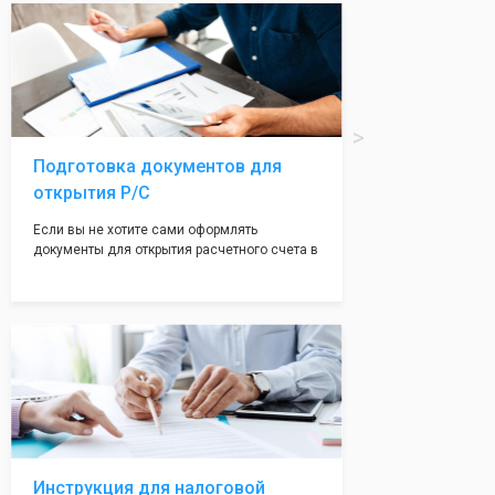
вам поможем с помощью изготовления
печати по индивидуальному эскизу, который
Вы выберете сами из нашего каталога.
Подготовка документов для
открытия Р/С
Если вы не хотите сами оформлять
документы для открытия расчетного счета в
банке, наши сотрудники вам помогут! С
помощью наших партнеров мы предоставим
вам максимально удобный вариант для
открытия счета, с минимальным затратом
вашего времени и сил!
Инструкция для налоговой