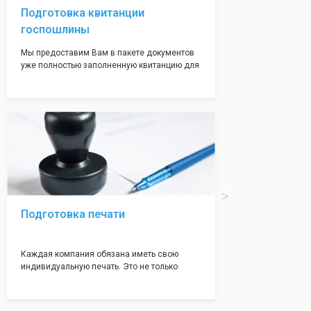
Подготовка квитанции
госпошлины
Мы предоставим Вам в пакете документов
уже полностью заполненную квитанцию для
оплаты госпошлины (4000 рублей), Вам
останется только оплатить её удобным для
вас способом, так же это можно сделать не
посредственно в налоговой инспекции при
подаче документов на регистрацию.
Подготовка печати
Каждая компания обязана иметь свою
индивидуальную печать. Это не только
престижно, но и говорит о том, что компания
надежная и имеет свой статус
Подчернуть вашу уникальность компании мы