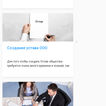
много ошибок совершается именно в этом
документе, который имеет множество
подводных камней, от чего происходит
большая часть отказов - наши юристы с
многолетним опытом работы возьмут всё
оформление самого сложного документа на
себя! Многолетний опыт работы наших
юристов позволяет оформлять заявление без
ошибок, тем самым гарантируя вам
успешную регистрацию в налоговой
инспекции!
Создание устава ООО
Для того чтобы создать Устав общества
требуется очень много времени и знаний, так
как обычно Устав несёт в себе очень много
информации, нюансов, этапов и правил
касающихся будущего Общества.
Наша компания предоставит вам свой
уникальный Устав Общества, который
подойдет для любой компании. Устав,
сделанный нашими профессиональными
юристами, успешно проходит регистрацию в
налоговой инспекции!