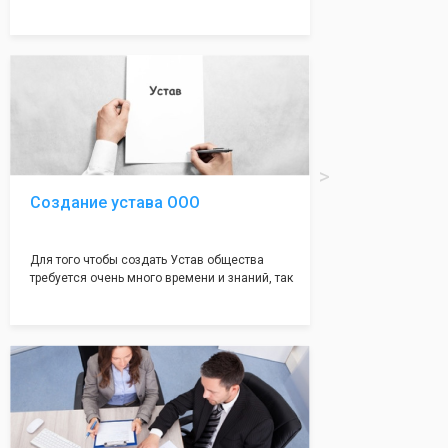
много ошибок совершается именно в этом
документе, который имеет множество
подводных камней, от чего происходит
большая часть отказов - наши юристы с
многолетним опытом работы возьмут всё
оформление самого сложного документа на
себя! Многолетний опыт работы наших
юристов позволяет оформлять заявление без
ошибок, тем самым гарантируя вам
успешную регистрацию в налоговой
инспекции!
Создание устава ООО
Для того чтобы создать Устав общества
требуется очень много времени и знаний, так
как обычно Устав несёт в себе очень много
информации, нюансов, этапов и правил
касающихся будущего Общества.
Наша компания предоставит вам свой
уникальный Устав Общества, который
подойдет для любой компании. Устав,
сделанный нашими профессиональными
юристами, успешно проходит регистрацию в
налоговой инспекции!