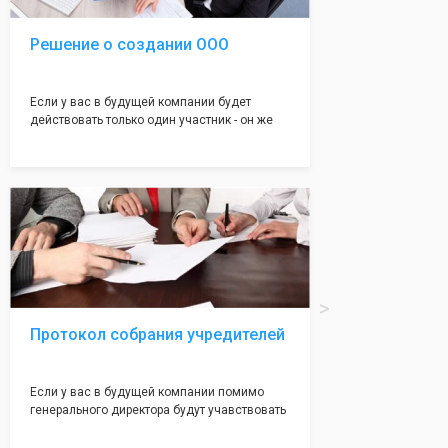
Решение о создании ООО
Если у вас в будущей компании будет
действовать только один участник - он же
генеральный директор, для регистрации ООО
вам понадобится оформление решения о
регистрации Общества. Наши юристы
грамотно составят данное заявление, а Вам
нужно будет только поставить подпись на
нём!
Протокол собрания учредителей
Если у вас в будущей компании помимо
генерального директора будут учавствовать
учредители (от 2 до 50 человек) - вам
необходим такой документ как "Протокол