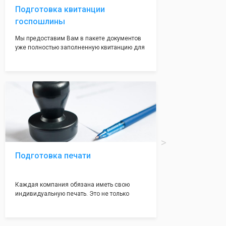
Подготовка квитанции
госпошлины
Мы предоставим Вам в пакете документов
уже полностью заполненную квитанцию для
оплаты госпошлины (4000 рублей), Вам
останется только оплатить её удобным для
вас способом, так же это можно сделать не
посредственно в налоговой инспекции при
подаче документов на регистрацию.
Подготовка печати
Каждая компания обязана иметь свою
индивидуальную печать. Это не только
престижно, но и говорит о том, что компания
надежная и имеет свой статус
Подчернуть вашу уникальность компании мы