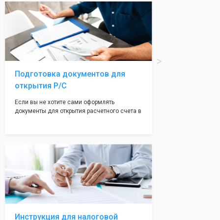
вам поможем с помощью изготовления
печати по индивидуальному эскизу, который
Вы выберете сами из нашего каталога.
Подготовка документов для
открытия Р/С
Если вы не хотите сами оформлять
документы для открытия расчетного счета в
банке, наши сотрудники вам помогут! С
помощью наших партнеров мы предоставим
вам максимально удобный вариант для
открытия счета, с минимальным затратом
вашего времени и сил!
Инструкция для налоговой