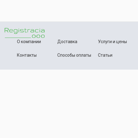
О компании
Доставка
Услуги и цены
Контакты
Способы оплаты
Статьи
+7 (495) 642-54-59
Телефон:
info@registration-ooo.ru
Почта:
Оплата заказа
Принимаем к оплате
Текстовые материалы, статьи данного сайта нотариально