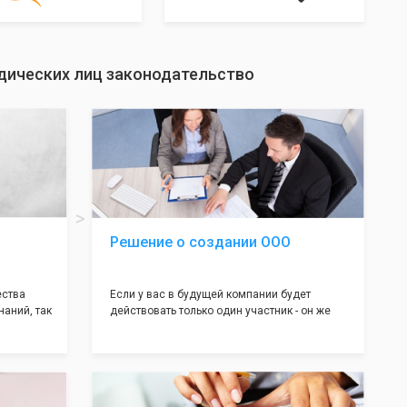
дических лиц законодательство
Решение о создании ООО
ества
Если у вас в будущей компании будет
наний, так
действовать только один участник - он же
нь много
генеральный директор, для регистрации ООО
авил
вам понадобится оформление решения о
регистрации Общества. Наши юристы
вой
грамотно составят данное заявление, а Вам
рый
нужно будет только поставить подпись на