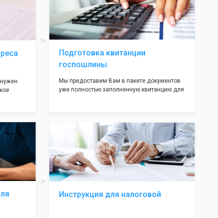
ав,
нём!
ьными
трацию в
Подготовка квитанции
дреса
госпошлины
Мы предоставим Вам в пакете документов
 нужен
уже полностью заполненную квитанцию для
кое
оплаты госпошлины (4000 рублей), Вам
 которое
останется только оплатить её удобным для
х
вас способом, так же это можно сделать не
ания
посредственно в налоговой инспекции при
подаче документов на регистрацию.
т полною
ождения
волят не
ас все
жные!
для
Инструкция для налоговой