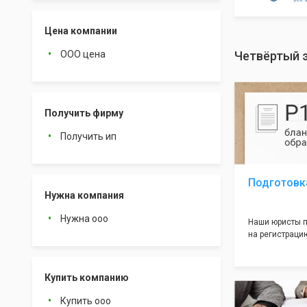
Цена компании
ООО цена
Четвёртый 
Получить фирму
Получить ип
Подготовк
Нужна компания
Нужна ооо
Наши юристы п
на регистрацию
много ошибок 
документе, ко
подводных кам
Купить компанию
большая часть
многолетним о
Купить ооо