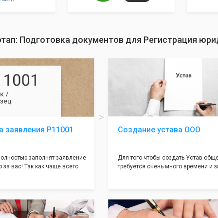
этап: Подготовка документов для Регистрация юри
а заявления Р11001
Создание устава ООО
олностью заполнят заявление
Для того чтобы создать Устав общ
 за вас! Так как чаще всего
требуется очень много времени и з
совершается именно в этом
как обычно Устав несёт в себе оче
торый имеет множество
информации, нюансов, этапов и пр
ней, от чего происходит
касающихся будущего Общества.
 отказов - наши юристы с
Наша компания предоставит вам с
пытом работы возьмут всё
уникальный Устав Общества, кото