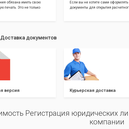
ния обязана иметь свою
Если вы не хотите сами оформлять
ю печать. Это не только
документы для открытия расчетног
и говорит о том, что компания
банке, наши сотрудники вам помогу
еет свой статус
помощью наших партнеров мы пре
шу уникальность компании мы
вам максимально удобный вариант
с помощью изготовления
открытия счета, с минимальным за
ивидуальному эскизу, который
вашего времени и сил!
: Доставка документов
ами из нашего каталога.
я версия
Курьерская доставка
имость Регистрация юридических ли
компании