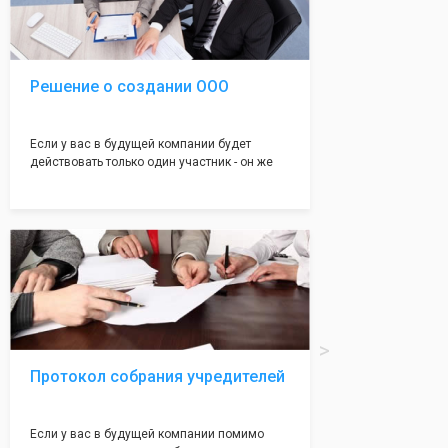
юристами, успешно проходит регистрацию в
налоговой инспекции!
Решение о создании ООО
Если у вас в будущей компании будет
действовать только один участник - он же
генеральный директор, для регистрации ООО
вам понадобится оформление решения о
регистрации Общества. Наши юристы
грамотно составят данное заявление, а Вам
нужно будет только поставить подпись на
нём!
Протокол собрания учредителей
Если у вас в будущей компании помимо