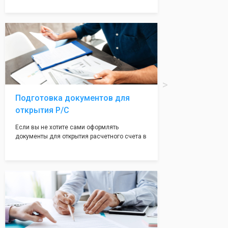
надежная и имеет свой статус
Подчернуть вашу уникальность компании мы
вам поможем с помощью изготовления
печати по индивидуальному эскизу, который
Вы выберете сами из нашего каталога.
Подготовка документов для
открытия Р/С
Если вы не хотите сами оформлять
документы для открытия расчетного счета в
банке, наши сотрудники вам помогут! С
помощью наших партнеров мы предоставим
вам максимально удобный вариант для
открытия счета, с минимальным затратом
вашего времени и сил!