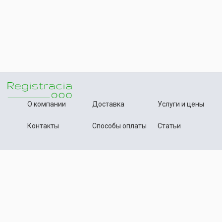
О компании
Доставка
Услуги и цены
Контакты
Способы оплаты
Статьи
+7 (495) 642-54-59
Телефон:
info@registration-ooo.ru
Почта:
Оплата заказа
Принимаем к оплате