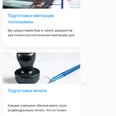
волноваться на этот счет, ведь у нас все
адреса не массовые и очень надежные!
Подготовка квитанции
госпошлины
Мы предоставим Вам в пакете документов
уже полностью заполненную квитанцию для
оплаты госпошлины (4000 рублей), Вам
останется только оплатить её удобным для
вас способом, так же это можно сделать не
посредственно в налоговой инспекции при
подаче документов на регистрацию.
Подготовка печати
Каждая компания обязана иметь свою
индивидуальную печать. Это не только
престижно, но и говорит о том, что компания