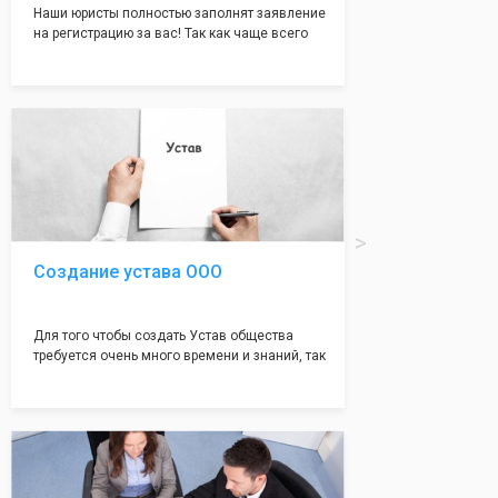
Наши юристы полностью заполнят заявление
на регистрацию за вас! Так как чаще всего
много ошибок совершается именно в этом
документе, который имеет множество
подводных камней, от чего происходит
большая часть отказов - наши юристы с
многолетним опытом работы возьмут всё
оформление самого сложного документа на
себя! Многолетний опыт работы наших
юристов позволяет оформлять заявление без
ошибок, тем самым гарантируя вам
успешную регистрацию в налоговой
инспекции!
Создание устава ООО
Для того чтобы создать Устав общества
требуется очень много времени и знаний, так
как обычно Устав несёт в себе очень много
информации, нюансов, этапов и правил
касающихся будущего Общества.
Наша компания предоставит вам свой
уникальный Устав Общества, который
подойдет для любой компании. Устав,
сделанный нашими профессиональными