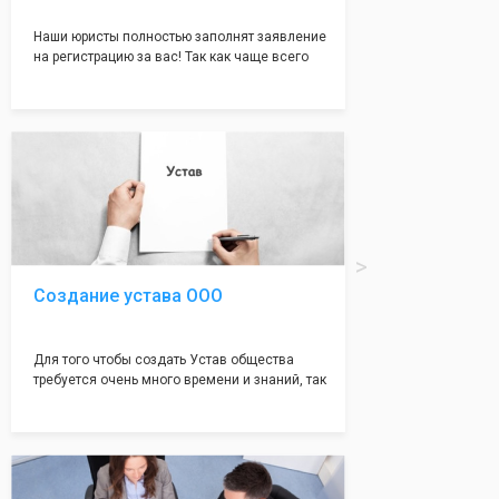
Наши юристы полностью заполнят заявление
на регистрацию за вас! Так как чаще всего
много ошибок совершается именно в этом
документе, который имеет множество
подводных камней, от чего происходит
большая часть отказов - наши юристы с
многолетним опытом работы возьмут всё
оформление самого сложного документа на
себя! Многолетний опыт работы наших
юристов позволяет оформлять заявление без
ошибок, тем самым гарантируя вам
успешную регистрацию в налоговой
инспекции!
Создание устава ООО
Для того чтобы создать Устав общества
требуется очень много времени и знаний, так
как обычно Устав несёт в себе очень много
информации, нюансов, этапов и правил
касающихся будущего Общества.
Наша компания предоставит вам свой
уникальный Устав Общества, который