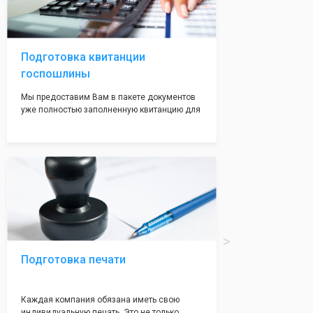
регистрации, наши адреса вам позволят не
волноваться на этот счет, ведь у нас все
адреса не массовые и очень надежные!
Подготовка квитанции
госпошлины
Мы предоставим Вам в пакете документов
уже полностью заполненную квитанцию для
оплаты госпошлины (4000 рублей), Вам
останется только оплатить её удобным для
вас способом, так же это можно сделать не
посредственно в налоговой инспекции при
подаче документов на регистрацию.
Подготовка печати
Каждая компания обязана иметь свою
индивидуальную печать. Это не только