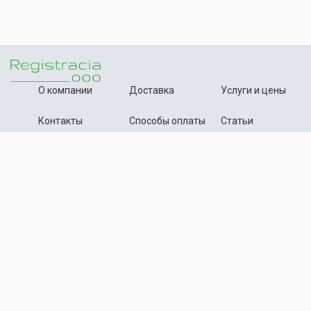
О компании
Доставка
Услуги и цены
Контакты
Способы оплаты
Статьи
+7 (495) 642-54-59
Телефон:
info@registration-ooo.ru
Почта:
Оплата заказа
Принимаем к оплате
Текстовые материалы, статьи данного сайта нотариально