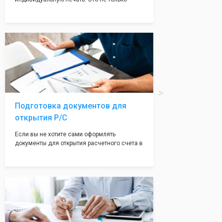
престижно, но и говорит о том, что компания
надежная и имеет свой статус
Подчернуть вашу уникальность компании мы
вам поможем с помощью изготовления
печати по индивидуальному эскизу, который
Вы выберете сами из нашего каталога.
Подготовка документов для
открытия Р/С
Если вы не хотите сами оформлять
документы для открытия расчетного счета в
банке, наши сотрудники вам помогут! С
помощью наших партнеров мы предоставим
вам максимально удобный вариант для
открытия счета, с минимальным затратом
вашего времени и сил!