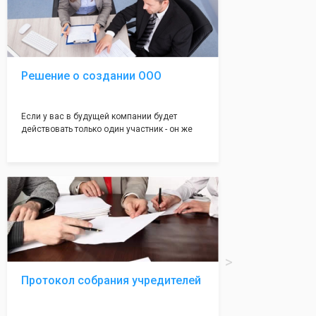
подойдет для любой компании. Устав,
сделанный нашими профессиональными
юристами, успешно проходит регистрацию в
налоговой инспекции!
Решение о создании ООО
Если у вас в будущей компании будет
действовать только один участник - он же
генеральный директор, для регистрации ООО
вам понадобится оформление решения о
регистрации Общества. Наши юристы
грамотно составят данное заявление, а Вам
нужно будет только поставить подпись на
нём!
Протокол собрания учредителей