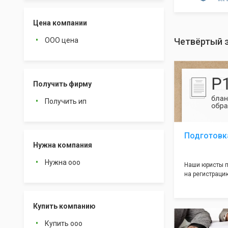
Цена компании
ООО цена
Четвёртый э
Получить фирму
Получить ип
Подготовк
Нужна компания
Нужна ооо
Наши юристы п
на регистрацию
много ошибок 
документе, ко
подводных кам
Купить компанию
большая часть
многолетним о
Купить ооо