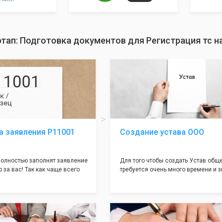
тап: Подготовка документов для Регистрация тс 
а заявления Р11001
Создание устава ООО
олностью заполнят заявление
Для того чтобы создать Устав общ
 за вас! Так как чаще всего
требуется очень много времени и з
совершается именно в этом
как обычно Устав несёт в себе оче
торый имеет множество
информации, нюансов, этапов и пр
ней, от чего происходит
касающихся будущего Общества.
 отказов - наши юристы с
Наша компания предоставит вам с
пытом работы возьмут всё
уникальный Устав Общества, кото