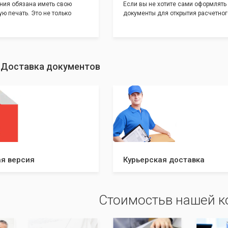
ния обязана иметь свою
Если вы не хотите сами оформлять
ю печать. Это не только
документы для открытия расчетног
и говорит о том, что компания
банке, наши сотрудники вам помогу
еет свой статус
помощью наших партнеров мы пре
шу уникальность компании мы
вам максимально удобный вариант
с помощью изготовления
открытия счета, с минимальным за
ивидуальному эскизу, который
вашего времени и сил!
: Доставка документов
ами из нашего каталога.
я версия
Курьерская доставка
Стоимостьв нашей 