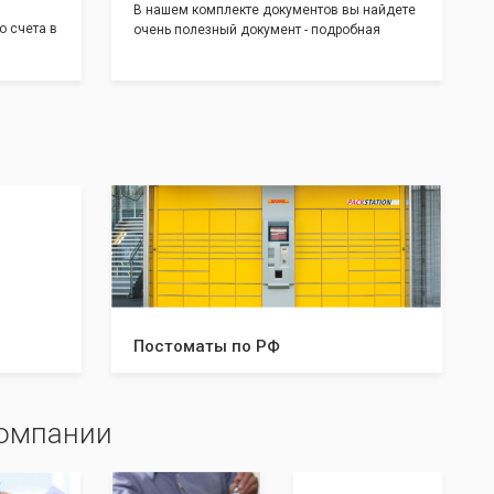
В нашем комплекте документов вы найдете
о счета в
очень полезный документ - подробная
т! С
инструкция, где будет указано ,что вам
доставим
необходимо сделать после получения от нас
 для
документов:
тратом
Какие документы и в скольких
экземплярах нужно предоставить в
налоговую и/или к нотариусу. Что нужно
делать после успешной регистрации, а что в
случае отказа. С данной инструкцией вы
будете знать все шаги, что даст вам
уверенность в прохождении регистрации
вашей компании!
Постоматы по РФ
компании