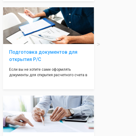
Подчернуть вашу уникальность компании мы
вам поможем с помощью изготовления
печати по индивидуальному эскизу, который
Вы выберете сами из нашего каталога.
Подготовка документов для
открытия Р/С
Если вы не хотите сами оформлять
документы для открытия расчетного счета в
банке, наши сотрудники вам помогут! С
помощью наших партнеров мы предоставим
вам максимально удобный вариант для
открытия счета, с минимальным затратом
вашего времени и сил!