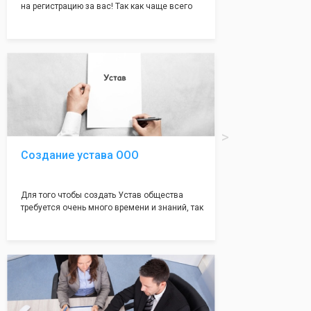
на регистрацию за вас! Так как чаще всего
много ошибок совершается именно в этом
документе, который имеет множество
подводных камней, от чего происходит
большая часть отказов - наши юристы с
многолетним опытом работы возьмут всё
оформление самого сложного документа на
себя! Многолетний опыт работы наших
юристов позволяет оформлять заявление без
ошибок, тем самым гарантируя вам
успешную регистрацию в налоговой
инспекции!
Создание устава ООО
Для того чтобы создать Устав общества
требуется очень много времени и знаний, так
как обычно Устав несёт в себе очень много
информации, нюансов, этапов и правил
касающихся будущего Общества.
Наша компания предоставит вам свой
уникальный Устав Общества, который
подойдет для любой компании. Устав,
сделанный нашими профессиональными
юристами, успешно проходит регистрацию в