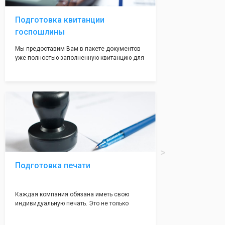
адреса не массовые и очень надежные!
Подготовка квитанции
госпошлины
Мы предоставим Вам в пакете документов
уже полностью заполненную квитанцию для
оплаты госпошлины (4000 рублей), Вам
останется только оплатить её удобным для
вас способом, так же это можно сделать не
посредственно в налоговой инспекции при
подаче документов на регистрацию.
Подготовка печати
Каждая компания обязана иметь свою
индивидуальную печать. Это не только
престижно, но и говорит о том, что компания
надежная и имеет свой статус