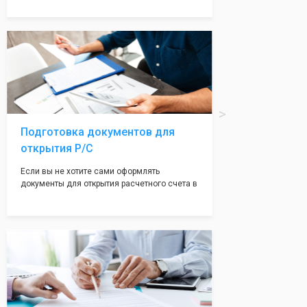
надежная и имеет свой статус
Подчернуть вашу уникальность компании мы
вам поможем с помощью изготовления
печати по индивидуальному эскизу, который
Вы выберете сами из нашего каталога.
Подготовка документов для
открытия Р/С
Если вы не хотите сами оформлять
документы для открытия расчетного счета в
банке, наши сотрудники вам помогут! С
помощью наших партнеров мы предоставим
вам максимально удобный вариант для
открытия счета, с минимальным затратом
вашего времени и сил!