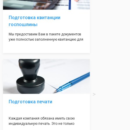
волноваться на этот счет, ведь у нас все
адреса не массовые и очень надежные!
Подготовка квитанции
госпошлины
Мы предоставим Вам в пакете документов
уже полностью заполненную квитанцию для
оплаты госпошлины (4000 рублей), Вам
останется только оплатить её удобным для
вас способом, так же это можно сделать не
посредственно в налоговой инспекции при
подаче документов на регистрацию.
Подготовка печати
Каждая компания обязана иметь свою
индивидуальную печать. Это не только
престижно, но и говорит о том, что компания