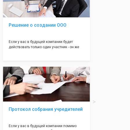
юристами, успешно проходит регистрацию в
налоговой инспекции!
Решение о создании ООО
Если у вас в будущей компании будет
действовать только один участник - он же
генеральный директор, для регистрации ООО
вам понадобится оформление решения о
регистрации Общества. Наши юристы
грамотно составят данное заявление, а Вам
нужно будет только поставить подпись на
нём!
Протокол собрания учредителей
Если у вас в будущей компании помимо