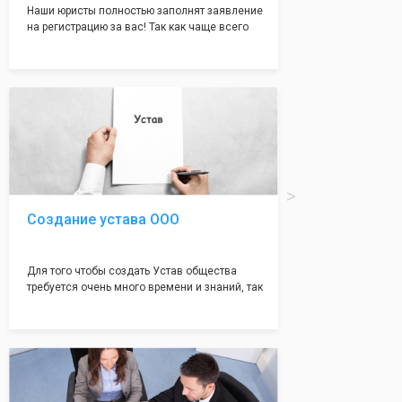
Наши юристы полностью заполнят заявление
на регистрацию за вас! Так как чаще всего
много ошибок совершается именно в этом
документе, который имеет множество
подводных камней, от чего происходит
большая часть отказов - наши юристы с
многолетним опытом работы возьмут всё
оформление самого сложного документа на
себя! Многолетний опыт работы наших
юристов позволяет оформлять заявление без
ошибок, тем самым гарантируя вам
успешную регистрацию в налоговой
инспекции!
Создание устава ООО
Для того чтобы создать Устав общества
требуется очень много времени и знаний, так
как обычно Устав несёт в себе очень много
информации, нюансов, этапов и правил
касающихся будущего Общества.
Наша компания предоставит вам свой
уникальный Устав Общества, который
подойдет для любой компании. Устав,
сделанный нашими профессиональными