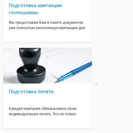
Подготовка квитанции
госпошлины
Мы предоставим Вам в пакете документов
уже полностью заполненную квитанцию для
оплаты госпошлины (4000 рублей), Вам
останется только оплатить её удобным для
вас способом, так же это можно сделать не
посредственно в налоговой инспекции при
подаче документов на регистрацию.
Подготовка печати
Каждая компания обязана иметь свою
индивидуальную печать. Это не только
престижно, но и говорит о том, что компания
надежная и имеет свой статус
Подчернуть вашу уникальность компании мы