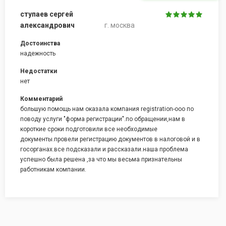
ступаев сергей
александрович
г. москва
Достоинства
надежность
Недостатки
нет
Комментарий
большую помощь нам оказала компания registration-ooo по
поводу услуги "форма регистрации".по обращении,нам в
короткие сроки подготовили все необходимые
документы.провели регистрацию документов в налоговой и в
госорганах.все подсказали и рассказали.наша проблема
успешно была решена ,за что мы весьма признательны
работникам компании.