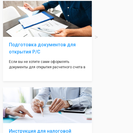
вам поможем с помощью изготовления
печати по индивидуальному эскизу, который
Вы выберете сами из нашего каталога.
Подготовка документов для
открытия Р/С
Если вы не хотите сами оформлять
документы для открытия расчетного счета в
банке, наши сотрудники вам помогут! С
помощью наших партнеров мы предоставим
вам максимально удобный вариант для
открытия счета, с минимальным затратом
вашего времени и сил!
Инструкция для налоговой