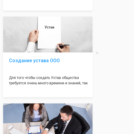
много ошибок совершается именно в этом
документе, который имеет множество
подводных камней, от чего происходит
большая часть отказов - наши юристы с
многолетним опытом работы возьмут всё
оформление самого сложного документа на
себя! Многолетний опыт работы наших
юристов позволяет оформлять заявление без
ошибок, тем самым гарантируя вам
успешную регистрацию в налоговой
инспекции!
Создание устава ООО
Для того чтобы создать Устав общества
требуется очень много времени и знаний, так
как обычно Устав несёт в себе очень много
информации, нюансов, этапов и правил
касающихся будущего Общества.
Наша компания предоставит вам свой
уникальный Устав Общества, который
подойдет для любой компании. Устав,
сделанный нашими профессиональными
юристами, успешно проходит регистрацию в
налоговой инспекции!