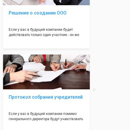
Решение о создании ООО
Если у вас в будущей компании будет
действовать только один участник - он же
генеральный директор, для регистрации ООО
вам понадобится оформление решения о
регистрации Общества. Наши юристы
грамотно составят данное заявление, а Вам
нужно будет только поставить подпись на
нём!
Протокол собрания учредителей
Если у вас в будущей компании помимо
генерального директора будут учавствовать
учредители (от 2 до 50 человек) - вам
необходим такой документ как "Протокол