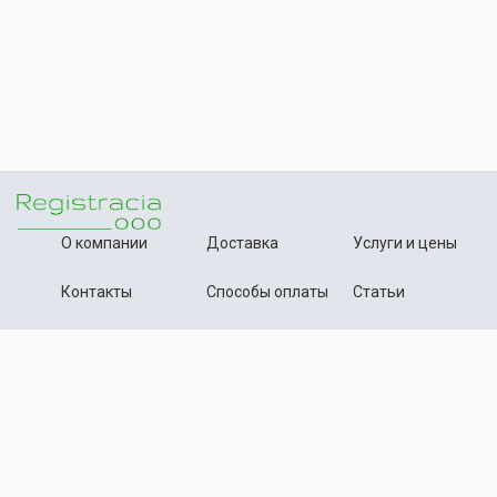
О компании
Доставка
Услуги и цены
Контакты
Способы оплаты
Статьи
+7 (495) 642-54-59
Телефон:
info@registration-ooo.ru
Почта:
Оплата заказа
Принимаем к оплате