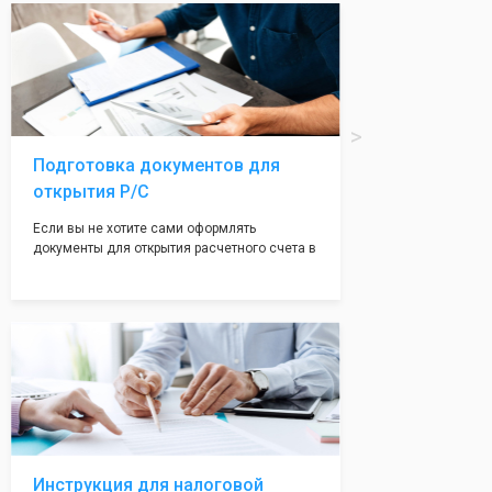
вам поможем с помощью изготовления
печати по индивидуальному эскизу, который
Вы выберете сами из нашего каталога.
Подготовка документов для
открытия Р/С
Если вы не хотите сами оформлять
документы для открытия расчетного счета в
банке, наши сотрудники вам помогут! С
помощью наших партнеров мы предоставим
вам максимально удобный вариант для
открытия счета, с минимальным затратом
вашего времени и сил!
Инструкция для налоговой