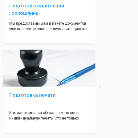
Подготовка квитанции
госпошлины
Мы предоставим Вам в пакете документов
уже полностью заполненную квитанцию для
оплаты госпошлины (4000 рублей), Вам
останется только оплатить её удобным для
вас способом, так же это можно сделать не
посредственно в налоговой инспекции при
подаче документов на регистрацию.
Подготовка печати
Каждая компания обязана иметь свою
индивидуальную печать. Это не только
престижно, но и говорит о том, что компания
надежная и имеет свой статус
Подчернуть вашу уникальность компании мы