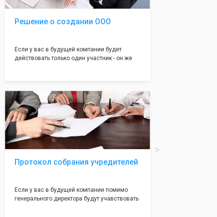
Решение о создании ООО
Если у вас в будущей компании будет
действовать только один участник - он же
генеральный директор, для регистрации ООО
вам понадобится оформление решения о
регистрации Общества. Наши юристы
грамотно составят данное заявление, а Вам
нужно будет только поставить подпись на
нём!
Протокол собрания учредителей
Если у вас в будущей компании помимо
генерального директора будут учавствовать
учредители (от 2 до 50 человек) - вам
необходим такой документ как "Протокол