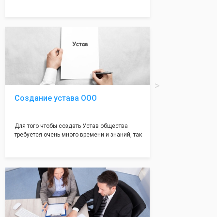
много ошибок совершается именно в этом
документе, который имеет множество
подводных камней, от чего происходит
большая часть отказов - наши юристы с
многолетним опытом работы возьмут всё
оформление самого сложного документа на
себя! Многолетний опыт работы наших
юристов позволяет оформлять заявление без
ошибок, тем самым гарантируя вам
успешную регистрацию в налоговой
инспекции!
Создание устава ООО
Для того чтобы создать Устав общества
требуется очень много времени и знаний, так
как обычно Устав несёт в себе очень много
информации, нюансов, этапов и правил
касающихся будущего Общества.
Наша компания предоставит вам свой
уникальный Устав Общества, который
подойдет для любой компании. Устав,
сделанный нашими профессиональными
юристами, успешно проходит регистрацию в
налоговой инспекции!