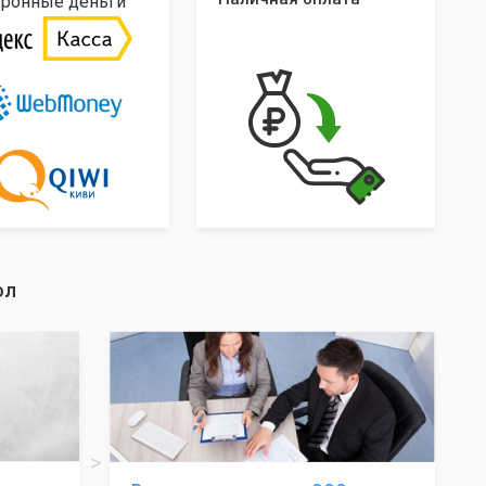
тронные деньги
юл