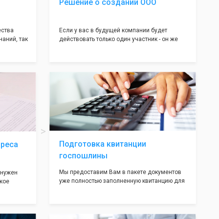
Решение о создании ООО
ества
Если у вас в будущей компании будет
наний, так
действовать только один участник - он же
нь много
генеральный директор, для регистрации ООО
авил
вам понадобится оформление решения о
регистрации Общества. Наши юристы
вой
грамотно составят данное заявление, а Вам
рый
нужно будет только поставить подпись на
ав,
нём!
ьными
трацию в
Подготовка квитанции
дреса
госпошлины
Мы предоставим Вам в пакете документов
 нужен
уже полностью заполненную квитанцию для
кое
оплаты госпошлины (4000 рублей), Вам
 которое
останется только оплатить её удобным для
х
вас способом, так же это можно сделать не
ания
посредственно в налоговой инспекции при