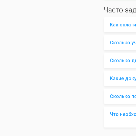
Часто за
Как оплати
Сколько у
Сколько д
Какие док
Сколько п
Что необх