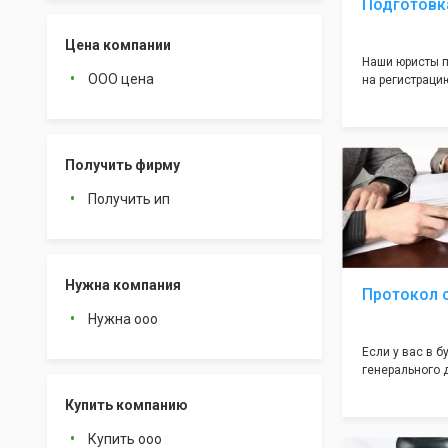
Подготовк
Цена компании
Наши юристы п
ООО цена
на регистрацию
много ошибок 
документе, ко
подводных кам
большая часть
Получить фирму
многолетним о
оформление с
Получить ип
себя! Многоле
юристов позво
ошибок, тем с
успешную реги
инспекции!
Нужна компания
Протокол 
Нужна ооо
Если у вас в 
генерального 
учредители (от
Купить компанию
необходим так
учредетелей".
Купить ооо
документ вызы