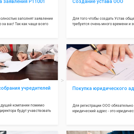
а заявления Р11001
Создание устава ООО
олностью заполнят заявление
Для того чтобы создать Устав общ
 за вас! Так как чаще всего
требуется очень много времени и з
совершается именно в этом
как обычно Устав несёт в себе оче
торый имеет множество
информации, нюансов, этапов и пр
ней, от чего происходит
касающихся будущего Общества.
 отказов - наши юристы с
Наша компания предоставит вам с
пытом работы возьмут всё
уникальный Устав Общества, кото
амого сложного документа на
подойдет для любой компании. Уст
тний опыт работы наших
сделанный нашими профессионал
ляет оформлять заявление без
юристами, успешно проходит регис
амым гарантируя вам
налоговой инспекции!
страцию в налоговой
собрания учредителей
Покупка юридического а
будущей компании помимо
Для регистрации ООО обязательно
директора будут учавствовать
юридический адрес - это юридичес
 2 до 50 человек) - вам
местонахождение вашей компании,
ой документ как "Протокол
указывается во всех учредительны
 Обычно этот
документах Общества. Наша комп
вает множество трудностей
предоставит Вам самые лучшие