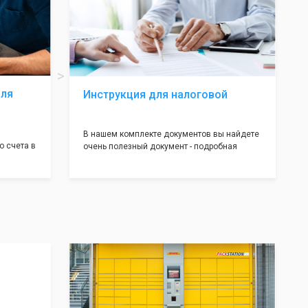
подаче документов на регистрацию.
т полною
ождения
волят не
ас все
жные!
для
Инструкция для налоговой
В нашем комплекте документов вы найдете
о счета в
очень полезный документ - подробная
т! С
инструкция, где будет указано ,что вам
доставим
необходимо сделать после получения от нас
 для
документов:
тратом
Какие документы и в скольких
экземплярах нужно предоставить в
налоговую и/или к нотариусу. Что нужно
делать после успешной регистрации, а что в
случае отказа. С данной инструкцией вы
будете знать все шаги, что даст вам
уверенность в прохождении регистрации
вашей компании!