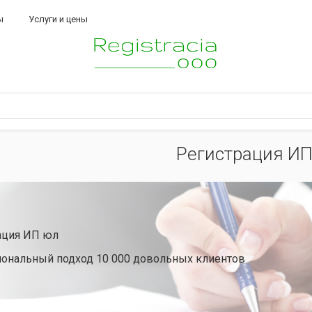
ы
Услуги и цены
Регистрация И
ация ИП юл
ональный подход 10 000 довольных клиентов