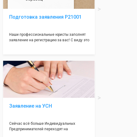
Подготовка заявления Р21001
Наши профессиональные юристы заполнят
заявление на регистрацию за вас! С виду это
простое заявление, но чаще всего отказ
случается именно из-за неправильного
заполения данного документа. Поэтому,
чтобы не случилось казуса, мы возьмем все
сложности на себя и наши юристы с
многолетним опытом работы оформят всё
без ошибок и дадут гарантию на 100%
регистрацию!
Заявление на УСН
Сейчас всё больше Индивидуальных
Предпринимателей переходят на
упрощенную систему налогообложения. Мы