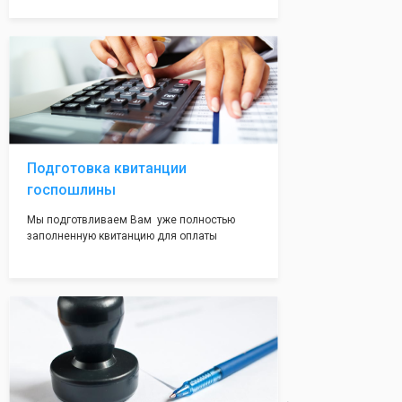
сразу оформляем Вам данный документ,
чтобы будущий ИП имел льготный режим с
пониженной налоговой ставкой.
Подготовка квитанции
госпошлины
Мы подготвливаем Вам уже полностью
заполненную квитанцию для оплаты
госпошлины - 800 рублей. Вам нужно будет
только оплатить её удобным для Вас
способом. Это воможно сделать в налоговой
инспекции при подаче документов на
регистрацию.