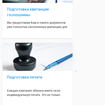
адреса не массовые и очень надежные!
Подготовка квитанции
госпошлины
Мы предоставим Вам в пакете документов
уже полностью заполненную квитанцию для
оплаты госпошлины (4000 рублей), Вам
останется только оплатить её удобным для
вас способом, так же это можно сделать не
посредственно в налоговой инспекции при
подаче документов на регистрацию.
Подготовка печати
Каждая компания обязана иметь свою
индивидуальную печать. Это не только
престижно, но и говорит о том, что компания
надежная и имеет свой статус