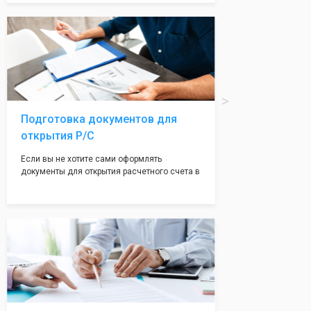
Подчернуть вашу уникальность компании мы
вам поможем с помощью изготовления
печати по индивидуальному эскизу, который
Вы выберете сами из нашего каталога.
Подготовка документов для
открытия Р/С
Если вы не хотите сами оформлять
документы для открытия расчетного счета в
банке, наши сотрудники вам помогут! С
помощью наших партнеров мы предоставим
вам максимально удобный вариант для
открытия счета, с минимальным затратом
вашего времени и сил!