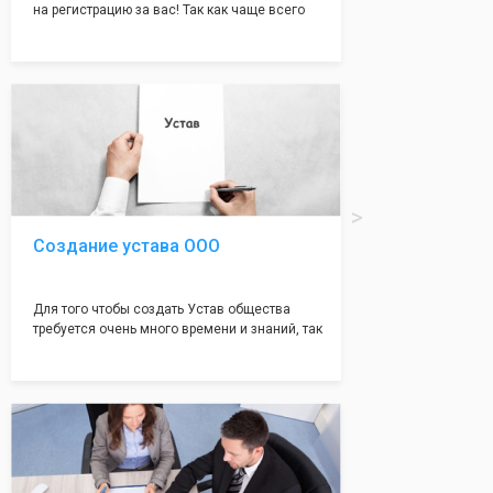
на регистрацию за вас! Так как чаще всего
много ошибок совершается именно в этом
документе, который имеет множество
подводных камней, от чего происходит
большая часть отказов - наши юристы с
многолетним опытом работы возьмут всё
оформление самого сложного документа на
себя! Многолетний опыт работы наших
юристов позволяет оформлять заявление без
ошибок, тем самым гарантируя вам
успешную регистрацию в налоговой
инспекции!
Создание устава ООО
Для того чтобы создать Устав общества
требуется очень много времени и знаний, так
как обычно Устав несёт в себе очень много
информации, нюансов, этапов и правил
касающихся будущего Общества.
Наша компания предоставит вам свой
уникальный Устав Общества, который
подойдет для любой компании. Устав,
сделанный нашими профессиональными
юристами, успешно проходит регистрацию в