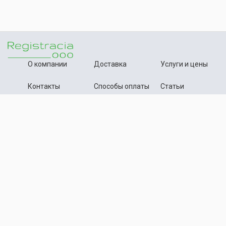
О компании
Доставка
Услуги и цены
Контакты
Способы оплаты
Статьи
+7 (495) 642-54-59
Телефон:
info@registration-ooo.ru
Почта:
Оплата заказа
Принимаем к оплате
Текстовые материалы, статьи данного сайта нотариально