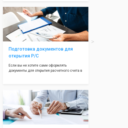
Подчернуть вашу уникальность компании мы
вам поможем с помощью изготовления
печати по индивидуальному эскизу, который
Вы выберете сами из нашего каталога.
Подготовка документов для
открытия Р/С
Если вы не хотите сами оформлять
документы для открытия расчетного счета в
банке, наши сотрудники вам помогут! С
помощью наших партнеров мы предоставим
вам максимально удобный вариант для
открытия счета, с минимальным затратом
вашего времени и сил!