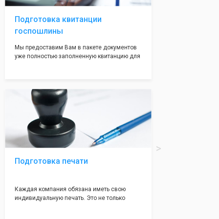
адреса не массовые и очень надежные!
Подготовка квитанции
госпошлины
Мы предоставим Вам в пакете документов
уже полностью заполненную квитанцию для
оплаты госпошлины (4000 рублей), Вам
останется только оплатить её удобным для
вас способом, так же это можно сделать не
посредственно в налоговой инспекции при
подаче документов на регистрацию.
Подготовка печати
Каждая компания обязана иметь свою
индивидуальную печать. Это не только
престижно, но и говорит о том, что компания
надежная и имеет свой статус