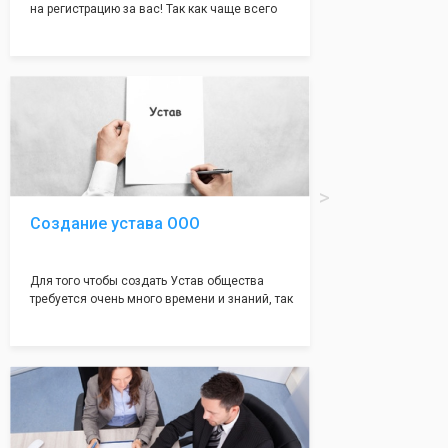
на регистрацию за вас! Так как чаще всего
много ошибок совершается именно в этом
документе, который имеет множество
подводных камней, от чего происходит
большая часть отказов - наши юристы с
многолетним опытом работы возьмут всё
оформление самого сложного документа на
себя! Многолетний опыт работы наших
юристов позволяет оформлять заявление без
ошибок, тем самым гарантируя вам
успешную регистрацию в налоговой
инспекции!
Создание устава ООО
Для того чтобы создать Устав общества
требуется очень много времени и знаний, так
как обычно Устав несёт в себе очень много
информации, нюансов, этапов и правил
касающихся будущего Общества.
Наша компания предоставит вам свой
уникальный Устав Общества, который
подойдет для любой компании. Устав,
сделанный нашими профессиональными
юристами, успешно проходит регистрацию в