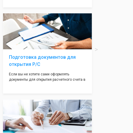
надежная и имеет свой статус
Подчернуть вашу уникальность компании мы
вам поможем с помощью изготовления
печати по индивидуальному эскизу, который
Вы выберете сами из нашего каталога.
Подготовка документов для
открытия Р/С
Если вы не хотите сами оформлять
документы для открытия расчетного счета в
банке, наши сотрудники вам помогут! С
помощью наших партнеров мы предоставим
вам максимально удобный вариант для
открытия счета, с минимальным затратом
вашего времени и сил!