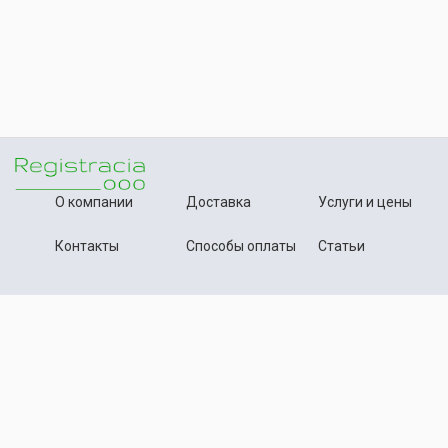
О компании
Доставка
Услуги и цены
Контакты
Способы оплаты
Статьи
+7 (495) 642-54-59
Телефон:
info@registration-ooo.ru
Почта:
Оплата заказа
Принимаем к оплате