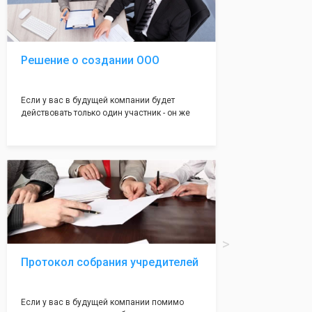
юристами, успешно проходит регистрацию в
налоговой инспекции!
Решение о создании ООО
Если у вас в будущей компании будет
действовать только один участник - он же
генеральный директор, для регистрации ООО
вам понадобится оформление решения о
регистрации Общества. Наши юристы
грамотно составят данное заявление, а Вам
нужно будет только поставить подпись на
нём!
Протокол собрания учредителей
Если у вас в будущей компании помимо