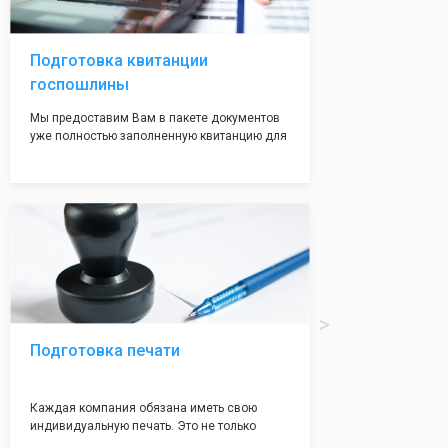
волноваться на этот счет, ведь у нас все
адреса не массовые и очень надежные!
Подготовка квитанции
госпошлины
Мы предоставим Вам в пакете документов
уже полностью заполненную квитанцию для
оплаты госпошлины (4000 рублей), Вам
останется только оплатить её удобным для
вас способом, так же это можно сделать не
посредственно в налоговой инспекции при
подаче документов на регистрацию.
Подготовка печати
Каждая компания обязана иметь свою
индивидуальную печать. Это не только
престижно, но и говорит о том, что компания