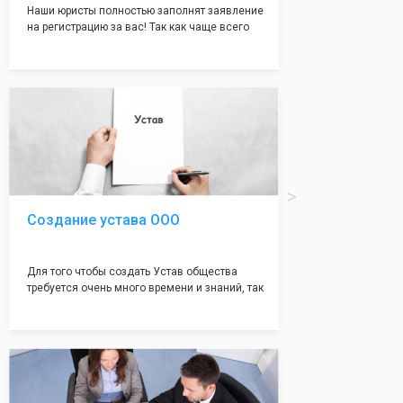
Наши юристы полностью заполнят заявление
на регистрацию за вас! Так как чаще всего
много ошибок совершается именно в этом
документе, который имеет множество
подводных камней, от чего происходит
большая часть отказов - наши юристы с
многолетним опытом работы возьмут всё
оформление самого сложного документа на
себя! Многолетний опыт работы наших
юристов позволяет оформлять заявление без
ошибок, тем самым гарантируя вам
успешную регистрацию в налоговой
инспекции!
Создание устава ООО
Для того чтобы создать Устав общества
требуется очень много времени и знаний, так
как обычно Устав несёт в себе очень много
информации, нюансов, этапов и правил
касающихся будущего Общества.
Наша компания предоставит вам свой
уникальный Устав Общества, который
подойдет для любой компании. Устав,
сделанный нашими профессиональными