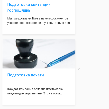
Подготовка квитанции
госпошлины
Мы предоставим Вам в пакете документов
уже полностью заполненную квитанцию для
оплаты госпошлины (4000 рублей), Вам
останется только оплатить её удобным для
вас способом, так же это можно сделать не
посредственно в налоговой инспекции при
подаче документов на регистрацию.
Подготовка печати
Каждая компания обязана иметь свою
индивидуальную печать. Это не только
престижно, но и говорит о том, что компания
надежная и имеет свой статус
Подчернуть вашу уникальность компании мы