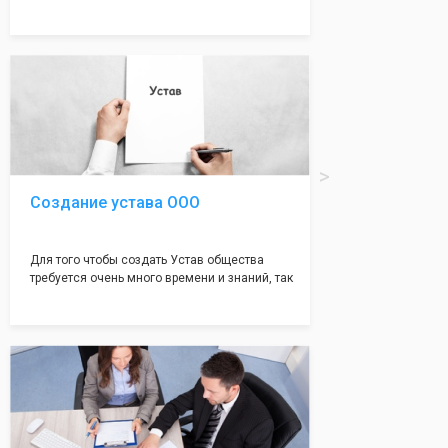
много ошибок совершается именно в этом
документе, который имеет множество
подводных камней, от чего происходит
большая часть отказов - наши юристы с
многолетним опытом работы возьмут всё
оформление самого сложного документа на
себя! Многолетний опыт работы наших
юристов позволяет оформлять заявление без
ошибок, тем самым гарантируя вам
успешную регистрацию в налоговой
инспекции!
Создание устава ООО
Для того чтобы создать Устав общества
требуется очень много времени и знаний, так
как обычно Устав несёт в себе очень много
информации, нюансов, этапов и правил
касающихся будущего Общества.
Наша компания предоставит вам свой
уникальный Устав Общества, который
подойдет для любой компании. Устав,
сделанный нашими профессиональными
юристами, успешно проходит регистрацию в
налоговой инспекции!