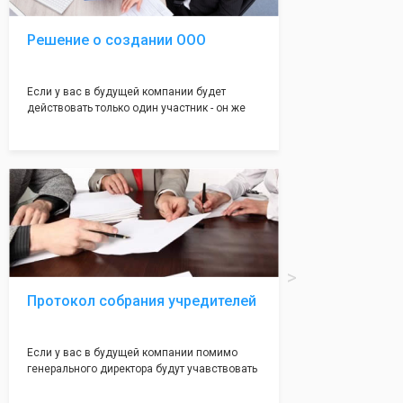
Решение о создании ООО
Если у вас в будущей компании будет
действовать только один участник - он же
генеральный директор, для регистрации ООО
вам понадобится оформление решения о
регистрации Общества. Наши юристы
грамотно составят данное заявление, а Вам
нужно будет только поставить подпись на
нём!
Протокол собрания учредителей
Если у вас в будущей компании помимо
генерального директора будут учавствовать
учредители (от 2 до 50 человек) - вам
необходим такой документ как "Протокол