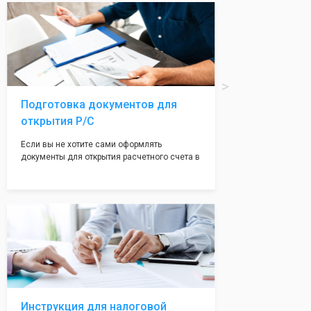
вам поможем с помощью изготовления
печати по индивидуальному эскизу, который
Вы выберете сами из нашего каталога.
Подготовка документов для
открытия Р/С
Если вы не хотите сами оформлять
документы для открытия расчетного счета в
банке, наши сотрудники вам помогут! С
помощью наших партнеров мы предоставим
вам максимально удобный вариант для
открытия счета, с минимальным затратом
вашего времени и сил!
Инструкция для налоговой