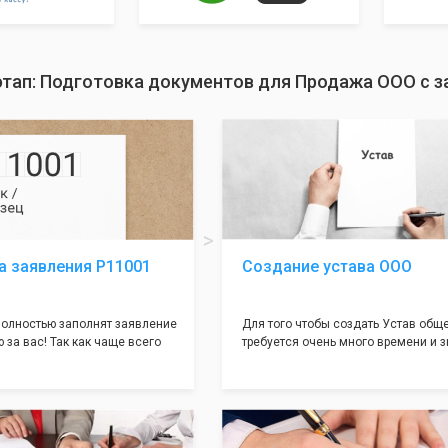
этап: Подготовка документов для Продажа ООО с
а заявления Р11001
Создание устава ООО
олностью заполнят заявление
Для того чтобы создать Устав общ
 за вас! Так как чаще всего
требуется очень много времени и з
совершается именно в этом
как обычно Устав несёт в себе оче
торый имеет множество
информации, нюансов, этапов и пр
ней, от чего происходит
касающихся будущего Общества.
 отказов - наши юристы с
Наша компания предоставит вам с
пытом работы возьмут всё
уникальный Устав Общества, кото