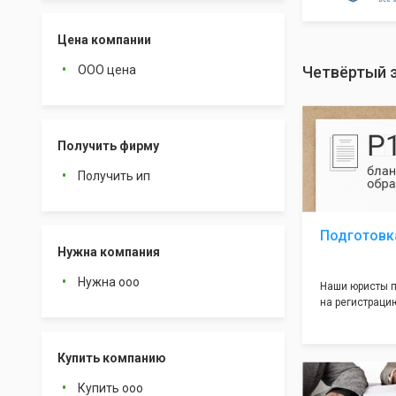
Цена компании
ООО цена
Четвёртый 
Получить фирму
Получить ип
Подготовк
Нужна компания
Нужна ооо
Наши юристы п
на регистрацию
много ошибок 
документе, ко
подводных кам
Купить компанию
большая часть
многолетним о
Купить ооо