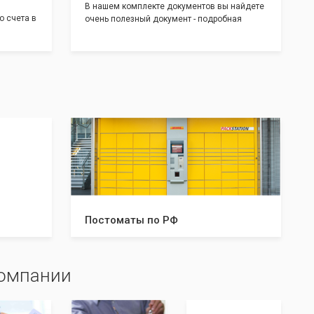
В нашем комплекте документов вы найдете
о счета в
очень полезный документ - подробная
т! С
инструкция, где будет указано ,что вам
доставим
необходимо сделать после получения от нас
 для
документов:
тратом
Какие документы и в скольких
экземплярах нужно предоставить в
налоговую и/или к нотариусу. Что нужно
делать после успешной регистрации, а что в
случае отказа. С данной инструкцией вы
будете знать все шаги, что даст вам
уверенность в прохождении регистрации
вашей компании!
Постоматы по РФ
компании