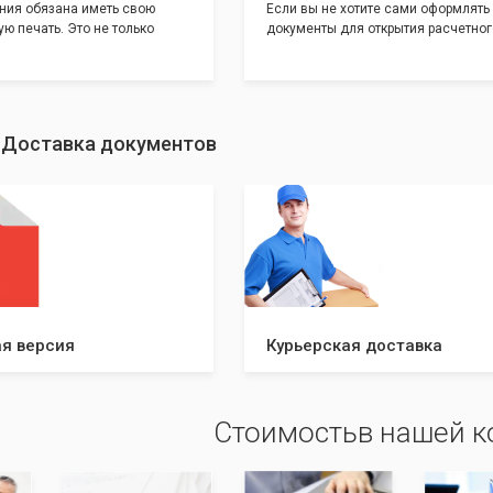
ния обязана иметь свою
Если вы не хотите сами оформлять
ю печать. Это не только
документы для открытия расчетног
и говорит о том, что компания
банке, наши сотрудники вам помогу
еет свой статус
помощью наших партнеров мы пре
шу уникальность компании мы
вам максимально удобный вариант
с помощью изготовления
открытия счета, с минимальным за
ивидуальному эскизу, который
вашего времени и сил!
: Доставка документов
ами из нашего каталога.
я версия
Курьерская доставка
Стоимостьв нашей 