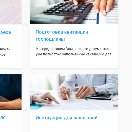
ав,
нём!
ьными
трацию в
Подготовка квитанции
дреса
госпошлины
Мы предоставим Вам в пакете документов
 нужен
уже полностью заполненную квитанцию для
кое
оплаты госпошлины (4000 рублей), Вам
 которое
останется только оплатить её удобным для
х
вас способом, так же это можно сделать не
ания
посредственно в налоговой инспекции при
подаче документов на регистрацию.
т полною
ождения
волят не
ас все
жные!
для
Инструкция для налоговой