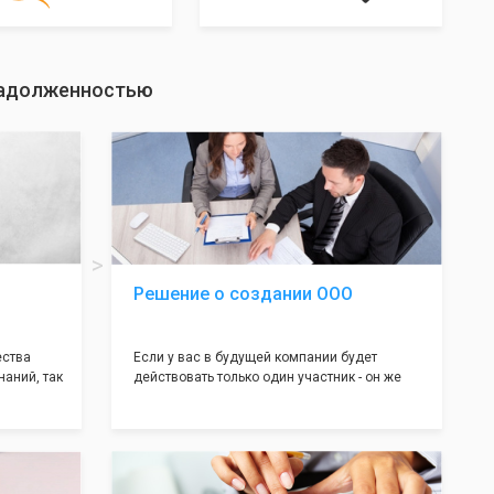
 задолженностью
Решение о создании ООО
ества
Если у вас в будущей компании будет
наний, так
действовать только один участник - он же
нь много
генеральный директор, для регистрации ООО
авил
вам понадобится оформление решения о
регистрации Общества. Наши юристы
вой
грамотно составят данное заявление, а Вам
рый
нужно будет только поставить подпись на