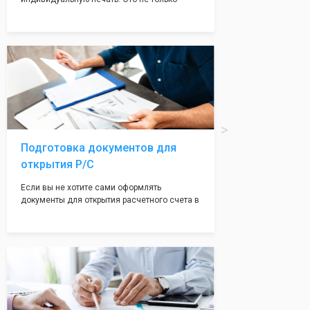
престижно, но и говорит о том, что компания
надежная и имеет свой статус
Подчернуть вашу уникальность компании мы
вам поможем с помощью изготовления
печати по индивидуальному эскизу, который
Вы выберете сами из нашего каталога.
Подготовка документов для
открытия Р/С
Если вы не хотите сами оформлять
документы для открытия расчетного счета в
банке, наши сотрудники вам помогут! С
помощью наших партнеров мы предоставим
вам максимально удобный вариант для
открытия счета, с минимальным затратом
вашего времени и сил!