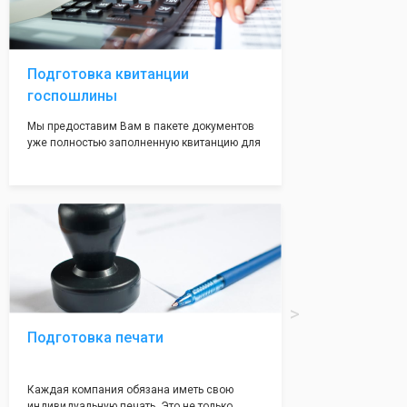
регистрации, наши адреса вам позволят не
волноваться на этот счет, ведь у нас все
адреса не массовые и очень надежные!
Подготовка квитанции
госпошлины
Мы предоставим Вам в пакете документов
уже полностью заполненную квитанцию для
оплаты госпошлины (4000 рублей), Вам
останется только оплатить её удобным для
вас способом, так же это можно сделать не
посредственно в налоговой инспекции при
подаче документов на регистрацию.
Подготовка печати
Каждая компания обязана иметь свою
индивидуальную печать. Это не только