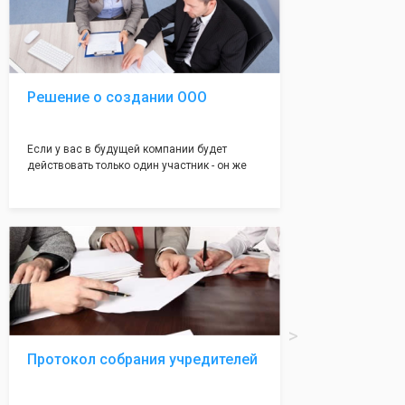
подойдет для любой компании. Устав,
сделанный нашими профессиональными
юристами, успешно проходит регистрацию в
налоговой инспекции!
Решение о создании ООО
Если у вас в будущей компании будет
действовать только один участник - он же
генеральный директор, для регистрации ООО
вам понадобится оформление решения о
регистрации Общества. Наши юристы
грамотно составят данное заявление, а Вам
нужно будет только поставить подпись на
нём!
Протокол собрания учредителей