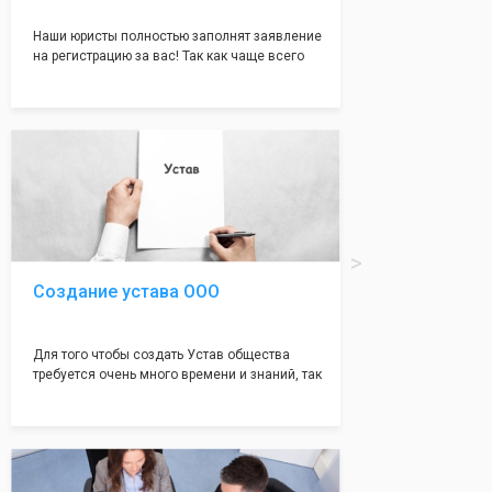
Наши юристы полностью заполнят заявление
на регистрацию за вас! Так как чаще всего
много ошибок совершается именно в этом
документе, который имеет множество
подводных камней, от чего происходит
большая часть отказов - наши юристы с
многолетним опытом работы возьмут всё
оформление самого сложного документа на
себя! Многолетний опыт работы наших
юристов позволяет оформлять заявление без
ошибок, тем самым гарантируя вам
успешную регистрацию в налоговой
инспекции!
Создание устава ООО
Для того чтобы создать Устав общества
требуется очень много времени и знаний, так
как обычно Устав несёт в себе очень много
информации, нюансов, этапов и правил
касающихся будущего Общества.
Наша компания предоставит вам свой
уникальный Устав Общества, который