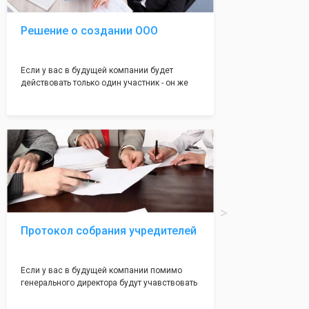
Решение о создании ООО
Если у вас в будущей компании будет
действовать только один участник - он же
генеральный директор, для регистрации ООО
вам понадобится оформление решения о
регистрации Общества. Наши юристы
грамотно составят данное заявление, а Вам
нужно будет только поставить подпись на
нём!
Протокол собрания учредителей
Если у вас в будущей компании помимо
генерального директора будут учавствовать
учредители (от 2 до 50 человек) - вам
необходим такой документ как "Протокол