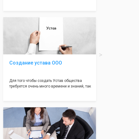
много ошибок совершается именно в этом
документе, который имеет множество
подводных камней, от чего происходит
большая часть отказов - наши юристы с
многолетним опытом работы возьмут всё
оформление самого сложного документа на
себя! Многолетний опыт работы наших
юристов позволяет оформлять заявление без
ошибок, тем самым гарантируя вам
успешную регистрацию в налоговой
инспекции!
Создание устава ООО
Для того чтобы создать Устав общества
требуется очень много времени и знаний, так
как обычно Устав несёт в себе очень много
информации, нюансов, этапов и правил
касающихся будущего Общества.
Наша компания предоставит вам свой
уникальный Устав Общества, который
подойдет для любой компании. Устав,
сделанный нашими профессиональными
юристами, успешно проходит регистрацию в
налоговой инспекции!