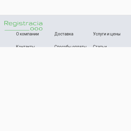
О компании
Доставка
Услуги и цены
Контакты
Способы оплаты
Статьи
+7 (495) 642-54-59
Телефон:
info@registration-ooo.ru
Почта:
Оплата заказа
Принимаем к оплате
Текстовые материалы, статьи данного сайта нотариально
засвидетельствованы и депонированы. Копирование материалов