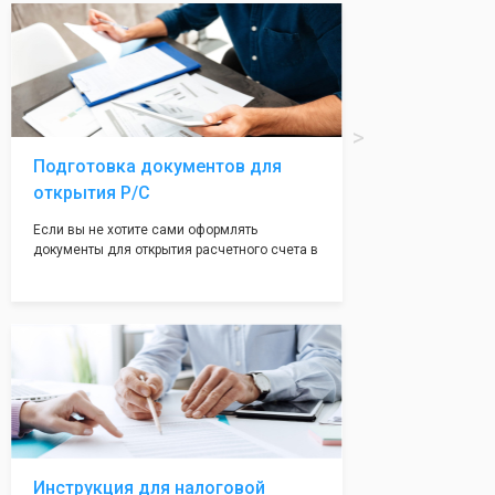
вам поможем с помощью изготовления
печати по индивидуальному эскизу, который
Вы выберете сами из нашего каталога.
Подготовка документов для
открытия Р/С
Если вы не хотите сами оформлять
документы для открытия расчетного счета в
банке, наши сотрудники вам помогут! С
помощью наших партнеров мы предоставим
вам максимально удобный вариант для
открытия счета, с минимальным затратом
вашего времени и сил!
Инструкция для налоговой