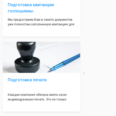
Подготовка квитанции
госпошлины
Мы предоставим Вам в пакете документов
уже полностью заполненную квитанцию для
оплаты госпошлины (4000 рублей), Вам
останется только оплатить её удобным для
вас способом, так же это можно сделать не
посредственно в налоговой инспекции при
подаче документов на регистрацию.
Подготовка печати
Каждая компания обязана иметь свою
индивидуальную печать. Это не только
престижно, но и говорит о том, что компания
надежная и имеет свой статус
Подчернуть вашу уникальность компании мы