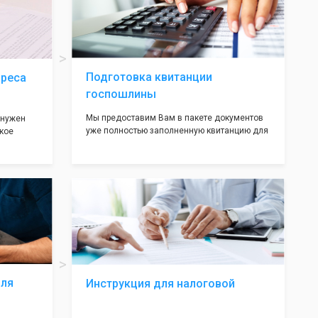
ав,
нём!
ьными
трацию в
Подготовка квитанции
дреса
госпошлины
Мы предоставим Вам в пакете документов
 нужен
уже полностью заполненную квитанцию для
кое
оплаты госпошлины (4000 рублей), Вам
 которое
останется только оплатить её удобным для
х
вас способом, так же это можно сделать не
ания
посредственно в налоговой инспекции при
подаче документов на регистрацию.
т полною
ождения
волят не
ас все
жные!
для
Инструкция для налоговой