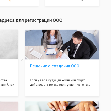
адреса для регистрации ООО
Решение о создании ООО
ества
Если у вас в будущей компании будет
наний, так
действовать только один участник - он же
нь много
генеральный директор, для регистрации ООО
авил
вам понадобится оформление решения о
регистрации Общества. Наши юристы
вой
грамотно составят данное заявление, а Вам
рый
нужно будет только поставить подпись на