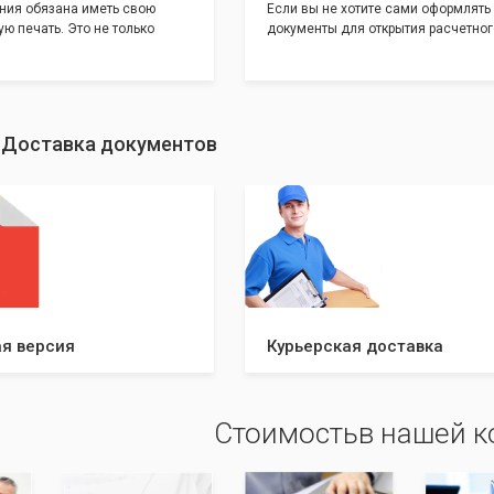
ния обязана иметь свою
Если вы не хотите сами оформлять
ю печать. Это не только
документы для открытия расчетног
и говорит о том, что компания
банке, наши сотрудники вам помогу
еет свой статус
помощью наших партнеров мы пре
шу уникальность компании мы
вам максимально удобный вариант
с помощью изготовления
открытия счета, с минимальным за
ивидуальному эскизу, который
вашего времени и сил!
: Доставка документов
ами из нашего каталога.
я версия
Курьерская доставка
Стоимостьв нашей 