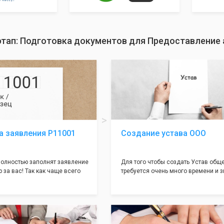
этап: Подготовка документов для Предоставление 
а заявления Р11001
Создание устава ООО
олностью заполнят заявление
Для того чтобы создать Устав общ
 за вас! Так как чаще всего
требуется очень много времени и з
совершается именно в этом
как обычно Устав несёт в себе оче
торый имеет множество
информации, нюансов, этапов и пр
ней, от чего происходит
касающихся будущего Общества.
 отказов - наши юристы с
Наша компания предоставит вам с
пытом работы возьмут всё
уникальный Устав Общества, кото