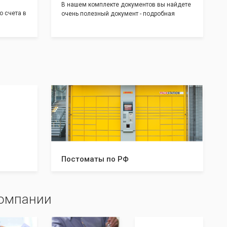
В нашем комплекте документов вы найдете
о счета в
очень полезный документ - подробная
т! С
инструкция, где будет указано ,что вам
доставим
необходимо сделать после получения от нас
 для
документов:
тратом
Какие документы и в скольких
экземплярах нужно предоставить в
налоговую и/или к нотариусу. Что нужно
делать после успешной регистрации, а что в
случае отказа. С данной инструкцией вы
будете знать все шаги, что даст вам
уверенность в прохождении регистрации
вашей компании!
Постоматы по РФ
компании