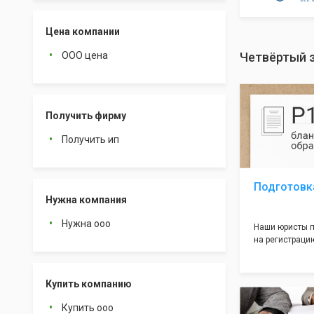
Цена компании
ООО цена
Четвёртый 
Получить фирму
Получить ип
Подготовк
Нужна компания
Нужна ооо
Наши юристы п
на регистрацию
много ошибок 
документе, ко
подводных кам
Купить компанию
большая часть
многолетним о
Купить ооо