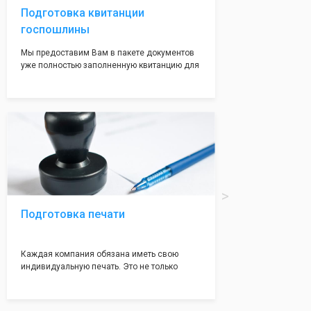
Подготовка квитанции
госпошлины
Мы предоставим Вам в пакете документов
уже полностью заполненную квитанцию для
оплаты госпошлины (4000 рублей), Вам
останется только оплатить её удобным для
вас способом, так же это можно сделать не
посредственно в налоговой инспекции при
подаче документов на регистрацию.
Подготовка печати
Каждая компания обязана иметь свою
индивидуальную печать. Это не только
престижно, но и говорит о том, что компания
надежная и имеет свой статус
Подчернуть вашу уникальность компании мы