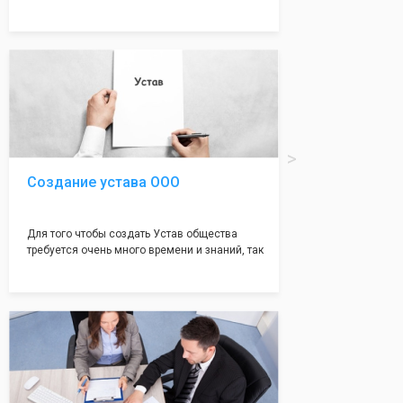
много ошибок совершается именно в этом
документе, который имеет множество
подводных камней, от чего происходит
большая часть отказов - наши юристы с
многолетним опытом работы возьмут всё
оформление самого сложного документа на
себя! Многолетний опыт работы наших
юристов позволяет оформлять заявление без
ошибок, тем самым гарантируя вам
успешную регистрацию в налоговой
инспекции!
Создание устава ООО
Для того чтобы создать Устав общества
требуется очень много времени и знаний, так
как обычно Устав несёт в себе очень много
информации, нюансов, этапов и правил
касающихся будущего Общества.
Наша компания предоставит вам свой
уникальный Устав Общества, который
подойдет для любой компании. Устав,
сделанный нашими профессиональными
юристами, успешно проходит регистрацию в
налоговой инспекции!