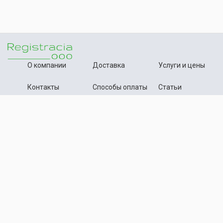
О компании
Доставка
Услуги и цены
Контакты
Способы оплаты
Статьи
+7 (495) 642-54-59
Телефон:
info@registration-ooo.ru
Почта:
Оплата заказа
Принимаем к оплате
Текстовые материалы, статьи данного сайта нотариально