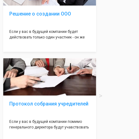
Решение о создании ООО
Если у вас в будущей компании будет
действовать только один участник - он же
генеральный директор, для регистрации ООО
вам понадобится оформление решения о
регистрации Общества. Наши юристы
грамотно составят данное заявление, а Вам
нужно будет только поставить подпись на
нём!
Протокол собрания учредителей
Если у вас в будущей компании помимо
генерального директора будут учавствовать
учредители (от 2 до 50 человек) - вам
необходим такой документ как "Протокол