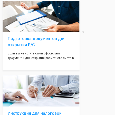
вам поможем с помощью изготовления
печати по индивидуальному эскизу, который
Вы выберете сами из нашего каталога.
Подготовка документов для
открытия Р/С
Если вы не хотите сами оформлять
документы для открытия расчетного счета в
банке, наши сотрудники вам помогут! С
помощью наших партнеров мы предоставим
вам максимально удобный вариант для
открытия счета, с минимальным затратом
вашего времени и сил!
Инструкция для налоговой