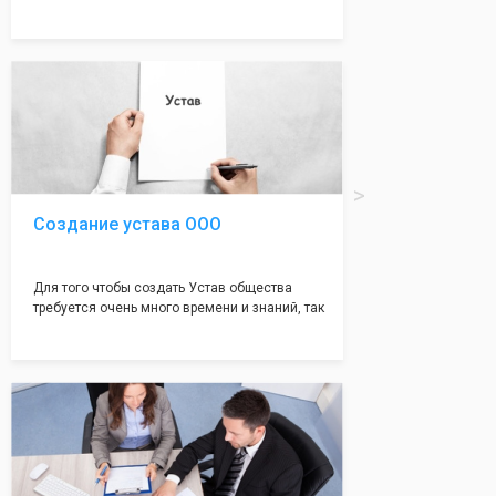
много ошибок совершается именно в этом
документе, который имеет множество
подводных камней, от чего происходит
большая часть отказов - наши юристы с
многолетним опытом работы возьмут всё
оформление самого сложного документа на
себя! Многолетний опыт работы наших
юристов позволяет оформлять заявление без
ошибок, тем самым гарантируя вам
успешную регистрацию в налоговой
инспекции!
Создание устава ООО
Для того чтобы создать Устав общества
требуется очень много времени и знаний, так
как обычно Устав несёт в себе очень много
информации, нюансов, этапов и правил
касающихся будущего Общества.
Наша компания предоставит вам свой
уникальный Устав Общества, который
подойдет для любой компании. Устав,
сделанный нашими профессиональными
юристами, успешно проходит регистрацию в
налоговой инспекции!