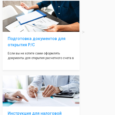
вам поможем с помощью изготовления
печати по индивидуальному эскизу, который
Вы выберете сами из нашего каталога.
Подготовка документов для
открытия Р/С
Если вы не хотите сами оформлять
документы для открытия расчетного счета в
банке, наши сотрудники вам помогут! С
помощью наших партнеров мы предоставим
вам максимально удобный вариант для
открытия счета, с минимальным затратом
вашего времени и сил!
Инструкция для налоговой