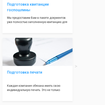
Подготовка квитанции
госпошлины
Мы предоставим Вам в пакете документов
уже полностью заполненную квитанцию для
оплаты госпошлины (4000 рублей), Вам
останется только оплатить её удобным для
вас способом, так же это можно сделать не
посредственно в налоговой инспекции при
подаче документов на регистрацию.
Подготовка печати
Каждая компания обязана иметь свою
индивидуальную печать. Это не только
престижно, но и говорит о том, что компания
надежная и имеет свой статус
Подчернуть вашу уникальность компании мы