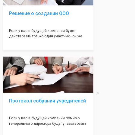
Решение о создании ООО
Если у вас в будущей компании будет
действовать только один участник - он же
генеральный директор, для регистрации ООО
вам понадобится оформление решения о
регистрации Общества. Наши юристы
грамотно составят данное заявление, а Вам
нужно будет только поставить подпись на
нём!
Протокол собрания учредителей
Если у вас в будущей компании помимо
генерального директора будут учавствовать
учредители (от 2 до 50 человек) - вам
необходим такой документ как "Протокол