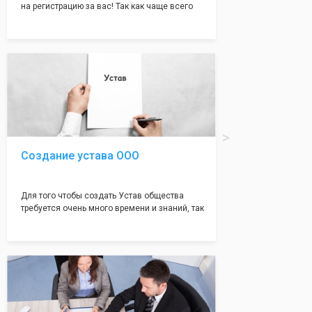
на регистрацию за вас! Так как чаще всего
много ошибок совершается именно в этом
документе, который имеет множество
подводных камней, от чего происходит
большая часть отказов - наши юристы с
многолетним опытом работы возьмут всё
оформление самого сложного документа на
себя! Многолетний опыт работы наших
юристов позволяет оформлять заявление без
ошибок, тем самым гарантируя вам
успешную регистрацию в налоговой
инспекции!
Создание устава ООО
Для того чтобы создать Устав общества
требуется очень много времени и знаний, так
как обычно Устав несёт в себе очень много
информации, нюансов, этапов и правил
касающихся будущего Общества.
Наша компания предоставит вам свой
уникальный Устав Общества, который
подойдет для любой компании. Устав,
сделанный нашими профессиональными
юристами, успешно проходит регистрацию в