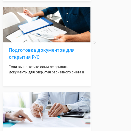
Подчернуть вашу уникальность компании мы
вам поможем с помощью изготовления
печати по индивидуальному эскизу, который
Вы выберете сами из нашего каталога.
Подготовка документов для
открытия Р/С
Если вы не хотите сами оформлять
документы для открытия расчетного счета в
банке, наши сотрудники вам помогут! С
помощью наших партнеров мы предоставим
вам максимально удобный вариант для
открытия счета, с минимальным затратом
вашего времени и сил!