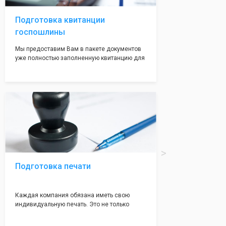
адреса не массовые и очень надежные!
Подготовка квитанции
госпошлины
Мы предоставим Вам в пакете документов
уже полностью заполненную квитанцию для
оплаты госпошлины (4000 рублей), Вам
останется только оплатить её удобным для
вас способом, так же это можно сделать не
посредственно в налоговой инспекции при
подаче документов на регистрацию.
Подготовка печати
Каждая компания обязана иметь свою
индивидуальную печать. Это не только
престижно, но и говорит о том, что компания
надежная и имеет свой статус