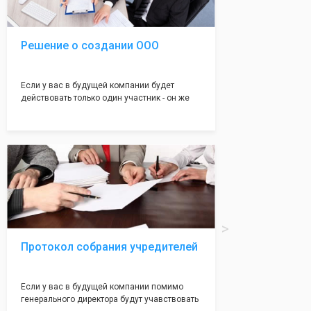
налоговой инспекции!
Решение о создании ООО
Если у вас в будущей компании будет
действовать только один участник - он же
генеральный директор, для регистрации ООО
вам понадобится оформление решения о
регистрации Общества. Наши юристы
грамотно составят данное заявление, а Вам
нужно будет только поставить подпись на
нём!
Протокол собрания учредителей
Если у вас в будущей компании помимо
генерального директора будут учавствовать