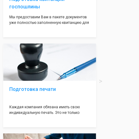
госпошлины
Мы предоставим Вам в пакете документов
уже полностью заполненную квитанцию для
оплаты госпошлины (4000 рублей), Вам
останется только оплатить её удобным для
вас способом, так же это можно сделать не
посредственно в налоговой инспекции при
подаче документов на регистрацию.
Подготовка печати
Каждая компания обязана иметь свою
индивидуальную печать. Это не только
престижно, но и говорит о том, что компания
надежная и имеет свой статус
Подчернуть вашу уникальность компании мы
вам поможем с помощью изготовления