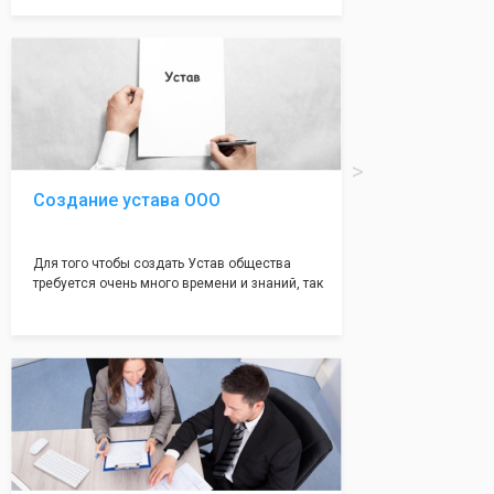
документе, который имеет множество
подводных камней, от чего происходит
большая часть отказов - наши юристы с
многолетним опытом работы возьмут всё
оформление самого сложного документа на
себя! Многолетний опыт работы наших
юристов позволяет оформлять заявление без
ошибок, тем самым гарантируя вам
успешную регистрацию в налоговой
инспекции!
Создание устава ООО
Для того чтобы создать Устав общества
требуется очень много времени и знаний, так
как обычно Устав несёт в себе очень много
информации, нюансов, этапов и правил
касающихся будущего Общества.
Наша компания предоставит вам свой
уникальный Устав Общества, который
подойдет для любой компании. Устав,
сделанный нашими профессиональными
юристами, успешно проходит регистрацию в
налоговой инспекции!