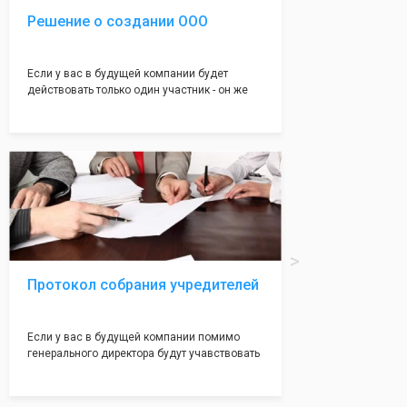
Решение о создании ООО
Если у вас в будущей компании будет
действовать только один участник - он же
генеральный директор, для регистрации ООО
вам понадобится оформление решения о
регистрации Общества. Наши юристы
грамотно составят данное заявление, а Вам
нужно будет только поставить подпись на
нём!
Протокол собрания учредителей
Если у вас в будущей компании помимо
генерального директора будут учавствовать
учредители (от 2 до 50 человек) - вам
необходим такой документ как "Протокол
учредетелей". Обычно этот