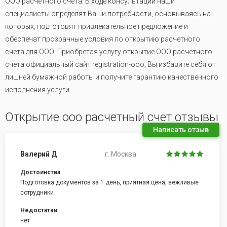
ООО расчетного счета. В ходе консультации наши
специалисты определят Ваши потребности, основываясь на
которых, подготовят привлекательное предложение и
обеспечат прозрачные условия по открытию расчетного
счета для ООО. Приобретая услугу открытие ООО расчетного
счета официальный сайт registration-ooo, Вы избавите себя от
лишней бумажной работы и получите гарантию качественного
исполнения услуги.
Открытие ооо расчетный счет отзывы
Написать отзыв
Валерий Д
г. Москва
Достоинства
Подготовка документов за 1 день, приятная цена, вежливые
сотрудники
Недостатки
нет