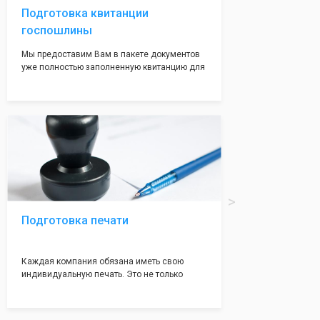
Подготовка квитанции
госпошлины
Мы предоставим Вам в пакете документов
уже полностью заполненную квитанцию для
оплаты госпошлины (4000 рублей), Вам
останется только оплатить её удобным для
вас способом, так же это можно сделать не
посредственно в налоговой инспекции при
подаче документов на регистрацию.
Подготовка печати
Каждая компания обязана иметь свою
индивидуальную печать. Это не только
престижно, но и говорит о том, что компания
надежная и имеет свой статус
Подчернуть вашу уникальность компании мы