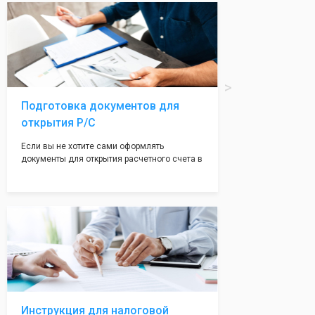
вам поможем с помощью изготовления
печати по индивидуальному эскизу, который
Вы выберете сами из нашего каталога.
Подготовка документов для
открытия Р/С
Если вы не хотите сами оформлять
документы для открытия расчетного счета в
банке, наши сотрудники вам помогут! С
помощью наших партнеров мы предоставим
вам максимально удобный вариант для
открытия счета, с минимальным затратом
вашего времени и сил!
Инструкция для налоговой