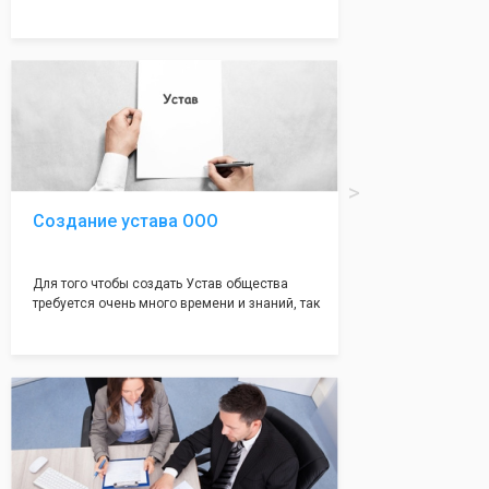
много ошибок совершается именно в этом
документе, который имеет множество
подводных камней, от чего происходит
большая часть отказов - наши юристы с
многолетним опытом работы возьмут всё
оформление самого сложного документа на
себя! Многолетний опыт работы наших
юристов позволяет оформлять заявление без
ошибок, тем самым гарантируя вам
успешную регистрацию в налоговой
инспекции!
Создание устава ООО
Для того чтобы создать Устав общества
требуется очень много времени и знаний, так
как обычно Устав несёт в себе очень много
информации, нюансов, этапов и правил
касающихся будущего Общества.
Наша компания предоставит вам свой
уникальный Устав Общества, который
подойдет для любой компании. Устав,
сделанный нашими профессиональными
юристами, успешно проходит регистрацию в
налоговой инспекции!