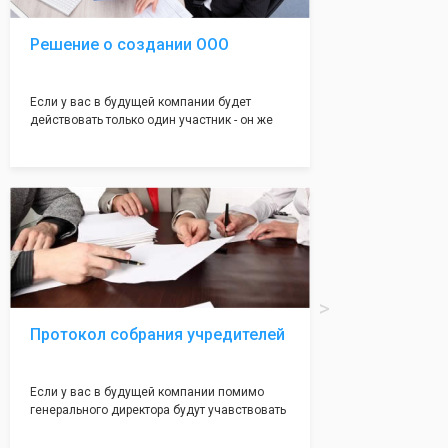
Решение о создании ООО
Если у вас в будущей компании будет
действовать только один участник - он же
генеральный директор, для регистрации ООО
вам понадобится оформление решения о
регистрации Общества. Наши юристы
грамотно составят данное заявление, а Вам
нужно будет только поставить подпись на
нём!
Протокол собрания учредителей
Если у вас в будущей компании помимо
генерального директора будут учавствовать
учредители (от 2 до 50 человек) - вам
необходим такой документ как "Протокол